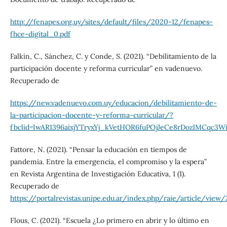
http://fenapes.org.uy/sites/default/files/2020-12/fenapes-
fhce-digital_0.pdf
Falkin, C., Sánchez, C. y Conde, S. (2021). “Debilitamiento de la
participación docente y reforma curricular” en vadenuevo.
Recuperado de
https://new.vadenuevo.com.uy/educacion/debilitamiento-de-
la-participacion-docente-y-reforma-curricular/?
fbclid=IwAR1396aixjYTryxYj_kVetHOR6fuPOjJeCe8rDozlMCqc3W
Fattore, N. (2021). “Pensar la educación en tiempos de
pandemia. Entre la emergencia, el compromiso y la espera”
en Revista Argentina de Investigación Educativa, 1 (1).
Recuperado de
https://portalrevistas.unipe.edu.ar/index.php/raie/article/view
Flous, C. (2021). “Escuela ¿Lo primero en abrir y lo último en