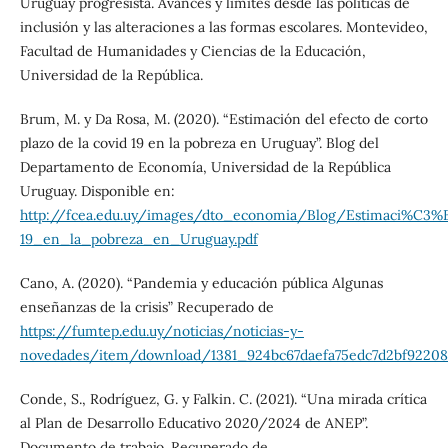
Uruguay progresista. Avances y límites desde las políticas de
inclusión y las alteraciones a las formas escolares. Montevideo,
Facultad de Humanidades y Ciencias de la Educación,
Universidad de la República.
Brum, M. y Da Rosa, M. (2020). “Estimación del efecto de corto
plazo de la covid 19 en la pobreza en Uruguay”. Blog del
Departamento de Economía, Universidad de la República
Uruguay. Disponible en:
http://fcea.edu.uy/images/dto_economia/Blog/Estimaci%C3%
19_en_la_pobreza_en_Uruguay.pdf
Cano, A. (2020). “Pandemia y educación pública Algunas
enseñanzas de la crisis” Recuperado de
https://fumtep.edu.uy/noticias/noticias-y-
novedades/item/download/1381_924bc67daefa75edc7d2bf92208
Conde, S., Rodríguez, G. y Falkin. C. (2021). “Una mirada crítica
al Plan de Desarrollo Educativo 2020/2024 de ANEP”.
Documento de trabajo. Recuperado de