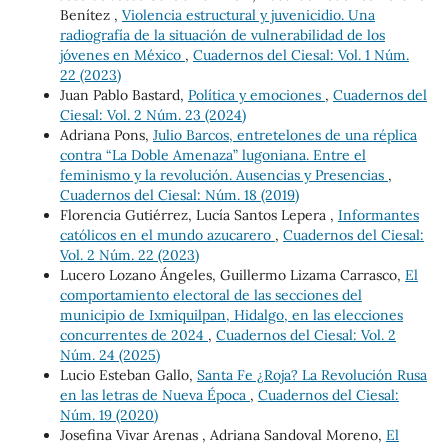
Benítez ,
Violencia estructural y juvenicidio. Una
radiografía de la situación de vulnerabilidad de los
jóvenes en México
,
Cuadernos del Ciesal: Vol. 1 Núm.
22 (2023)
Juan Pablo Bastard,
Política y emociones
,
Cuadernos del
Ciesal: Vol. 2 Núm. 23 (2024)
Adriana Pons,
Julio Barcos, entretelones de una réplica
contra “La Doble Amenaza” lugoniana. Entre el
feminismo y la revolución. Ausencias y Presencias
,
Cuadernos del Ciesal: Núm. 18 (2019)
Florencia Gutiérrez, Lucía Santos Lepera ,
Informantes
católicos en el mundo azucarero
,
Cuadernos del Ciesal:
Vol. 2 Núm. 22 (2023)
Lucero Lozano Ángeles, Guillermo Lizama Carrasco,
El
comportamiento electoral de las secciones del
municipio de Ixmiquilpan, Hidalgo, en las elecciones
concurrentes de 2024
,
Cuadernos del Ciesal: Vol. 2
Núm. 24 (2025)
Lucio Esteban Gallo,
Santa Fe ¿Roja? La Revolución Rusa
en las letras de Nueva Época
,
Cuadernos del Ciesal:
Núm. 19 (2020)
Josefina Vivar Arenas , Adriana Sandoval Moreno,
El