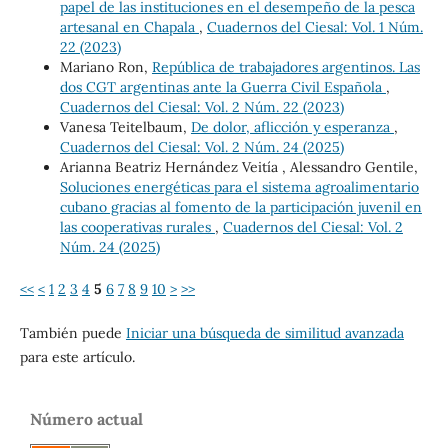
papel de las instituciones en el desempeño de la pesca
artesanal en Chapala
,
Cuadernos del Ciesal: Vol. 1 Núm.
22 (2023)
Mariano Ron,
República de trabajadores argentinos. Las
dos CGT argentinas ante la Guerra Civil Española
,
Cuadernos del Ciesal: Vol. 2 Núm. 22 (2023)
Vanesa Teitelbaum,
De dolor, aflicción y esperanza
,
Cuadernos del Ciesal: Vol. 2 Núm. 24 (2025)
Arianna Beatriz Hernández Veitía , Alessandro Gentile,
Soluciones energéticas para el sistema agroalimentario
cubano gracias al fomento de la participación juvenil en
las cooperativas rurales
,
Cuadernos del Ciesal: Vol. 2
Núm. 24 (2025)
<<
<
1
2
3
4
5
6
7
8
9
10
>
>>
También puede
Iniciar una búsqueda de similitud avanzada
para este artículo.
Número actual