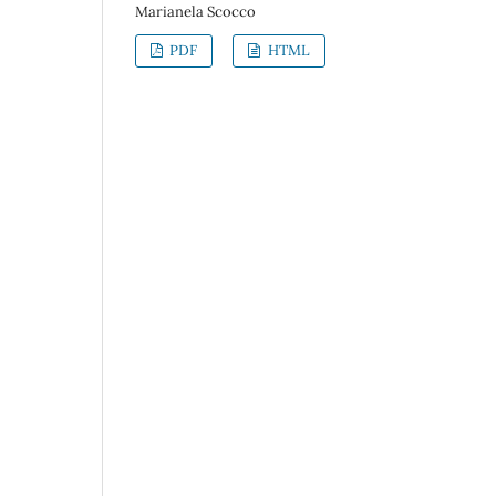
Marianela Scocco
PDF
HTML