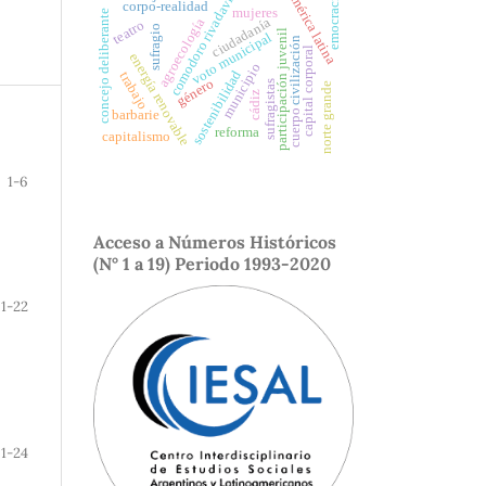
américa latina
comodoro rivadavia
emocracia
corpo-realidad
mujeres
concejo deliberante
ciudadanía
agroecología
teatro
sufragio
participación juvenil
voto municipal
civilización
capital corporal
energía renovable
municipio
sostenibilidad
trabajo
género
sufragistas
norte grande
cádiz
cuerpo
barbarie
reforma
capitalismo
1-6
Acceso a Números Históricos
(N° 1 a 19) Periodo 1993-2020
1-22
1-24