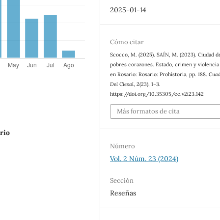
2025-01-14
Cómo citar
Scocco, M. (2025). SAÍN, M. (2023). Ciudad d
pobres corazones. Estado, crimen y violencia
en Rosario: Rosario: Prohistoria, pp. 188.
Cuad
Del Ciesal
,
2
(23), 1–3.
https://doi.org/10.35305/cc.v2i23.142
Más formatos de cita
rio
Número
Vol. 2 Núm. 23 (2024)
Sección
Reseñas