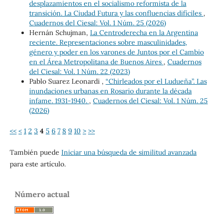
desplazamientos en el socialismo reformista de la
transición. La Ciudad Futura y las confluencias difíciles
,
Cuadernos del Ciesal: Vol. 1 Núm. 25 (2026)
Hernán Schujman,
La Centroderecha en la Argentina
reciente. Representaciones sobre masculinidades,
género y poder en los varones de Juntos por el Cambio
en el Área Metropolitana de Buenos Aires
,
Cuadernos
del Ciesal: Vol. 1 Núm. 22 (2023)
Pablo Suarez Leonardi ,
“Chirleados por el Ludueña”. Las
inundaciones urbanas en Rosario durante la década
infame. 1931-1940.
,
Cuadernos del Ciesal: Vol. 1 Núm. 25
(2026)
<<
<
1
2
3
4
5
6
7
8
9
10
>
>>
También puede
Iniciar una búsqueda de similitud avanzada
para este artículo.
Número actual