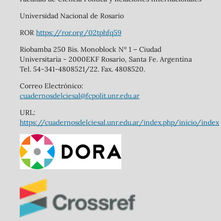
Universidad Nacional de Rosario
ROR
https://ror.org/02tphfq59
Riobamba 250 Bis. Monoblock Nº 1 – Ciudad
Universitaria - 2000EKF Rosario, Santa Fe. Argentina
Tel. 54-341-4808521/22. Fax. 4808520.
Correo Electrónico:
cuadernosdelciesal@fcpolit.unr.edu.ar
URL:
https://cuadernosdelciesal.unr.edu.ar/index.php/inicio/index