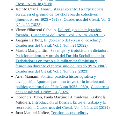
Ciesal: Núm. 18 (2019)
Jacinto Cerdá,
Anarquistas al volante. La experiencia
ácrata en el gremio de los choferes de colectivos
(Buenos Aires, 1928 - 1943)
,
Cuadernos del Ciesal: Vol. 2
Núm. 22 (2023)
Víctor Villarreal Cabello,
Del refugio a la migración
forzada
,
Cuadernos del Ciesal: Vol. 2 Núm. 24 (2025)
Joaquín Bartlett,
El gobierno del yo en el coaching:
,
Cuadernos del Ciesal: Vol. 1 Núm. 21 (2022)
Martín Mangiantini,
Ser mujer y trotskista en dictadura.
Posicionamientos y praxis del Partido Socialista de los
Trabajadores en torno a la militancia feminista y
femenina durante el terrorismo de Estado (1976-1980)
,
Cuadernos del Ciesal: Vol. 1 Núm. 22 (2023)
Ariel Mamani,
Política, práctica historiográfica y
divulgación. Apuntes para una trayectoria intelectual,
política y cultural de Félix Luna (1958-1969)
,
Cuadernos
del Ciesal: Vol. 1 Núm. 24 (2025)
Florencia D’Uva, Paula Martínez Almudevar , Gabriela
Mitidieri,
Introducción al Dossier. Entre el trabajo y la
recreación
,
Cuadernos del Ciesal: Vol. 1 Núm. 23 (2024)
Juan Manuel Nuñez,
Tensiones, querellas y