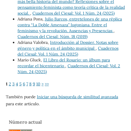
más bella historia del mundo? Reflexiones sobre el
pensamiento feminista como teoría crítica de la realidad
social.
,
Cuadernos del Ciesal: Vol. 1 Núm. 24 (2025)
Adriana Pons,
Julio Barcos, entretelones de una réplica
contra “La Doble Amenaza” lugoniana. Entre el
feminismo y la revolución. Ausencias y Presencias
,
Cuadernos del Ciesal: Núm. 18 (2019)
Adriana Valobra,
Introducción al Dossier. Notas sobre
género y política en el ámbito municipal
,
Cuadernos
del Ciesal: Vol. 1 Núm. 24 (2025)
Mario Gluck,
El Libro del Rosario: un álbum para
recordar el bicentenario
,
Cuadernos del Ciesal: Vol. 2
Núm. 24 (2025)
1
2
3
4
5
6
7
8
9
10
>
>>
También puede
Iniciar una búsqueda de similitud avanzada
para este artículo.
Número actual