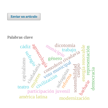
Enviar un artículo
Palabras clave
dicotomía
agroecología
municipio
cádiz
energía renovable
representación
trabajo
comodoro rivadavia
sufragio
género
capitalismo
voto municipal
ciudadanía
cuerpo
sostenibilidad
democracia
sufragistas
mujeres
reforma
civilización
barbarie
teatro
participación juvenil
américa latina
modernización