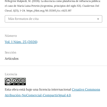
Pellegrini Malpiedi, M. (2026). La docencia como plataforma de influencia pública:
el caso de María Luisa Petetin (Argentina, principios del siglo XX).
Cuadernos Del
Ciesal
,
1
(25), 1–24. https://doi.org/10.35305/cc.v1i25.197
Más formatos de cita
Número
Vol. 1 Núm. 25 (2026)
Sección
Artículos
Licencia
Esta obra está bajo una licencia internacional
Creative Commons
Atribución-NoComercial-CompartirIgual 4.0
.