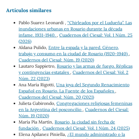
Artículos similares
Pablo Suarez Leonardi ,
“Chirleados por el Ludueña”. Las
inundaciones urbanas en Rosario durante la década
infame. 1931-1940.
,
Cuadernos del Ciesal: Vol. 1 Núm. 25
(2026)
Aldana Pulido,
Entre la espada y la pared. Género,
trabajo y consumo en la ciudad de Rosario (1920-1940)
,
Cuadernos del Ciesal: Núm. 19 (2020)
Lautaro Sappietro,
Rosario y las armas de fuego. Réplicas
y contingencias estatales
,
Cuadernos del Ciesal: Vol. 2
Núm. 22 (2023)
Ana María Rigotti,
Una joya del Segundo Renacimiento
Español en Rosario. La Fuente de los Españoles
,
Cuadernos del Ciesal: Núm. 20 (2021)
Julieta Gabirondo,
Congregaciones religiosas femeninas
en la Argentina del posconcilio
,
Cuadernos del Ciesal:
Núm. 19 (2020)
María Pía Martín,
Rosario, la ciudad sin fecha de
fundación
,
Cuadernos del Ciesal: Vol. 1 Núm. 24 (2025)
Elena Apilanez Piniella,
¿El mundo administrado o la