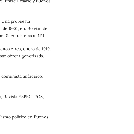
era. Entre Rosario y Buenos
a. Una propuesta
da de 1920, en: Boletín de
ión, Segunda época, N°1.
enos Aires, enero de 1919.
ase obrera generizada,
o comunista anárquico.
sta, Revista ESPECTROS,
alismo político en Buenos