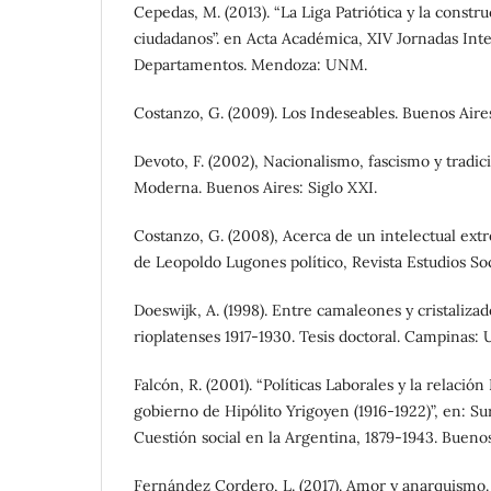
Cepedas, M. (2013). “La Liga Patriótica y la const
ciudadanos”. en Acta Académica, XIV Jornadas Int
Departamentos. Mendoza: UNM.
Costanzo, G. (2009). Los Indeseables. Buenos Aire
Devoto, F. (2002), Nacionalismo, fascismo y tradi
Moderna. Buenos Aires: Siglo XXI.
Costanzo, G. (2008), Acerca de un intelectual extr
de Leopoldo Lugones político, Revista Estudios Soc
Doeswijk, A. (1998). Entre camaleones y cristaliza
rioplatenses 1917-1930. Tesis doctoral. Campinas
Falcón, R. (2001). “Políticas Laborales y la relació
gobierno de Hipólito Yrigoyen (1916-1922)”, en: Suri
Cuestión social en la Argentina, 1879-1943. Bueno
Fernández Cordero, L. (2017). Amor y anarquismo.