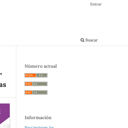
Entrar
Buscar
Número actual
”
as
Información
Para lectores/as