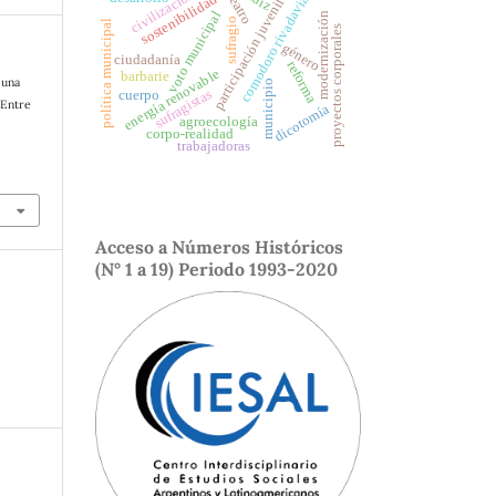
civilización
teatro
sostenibilidad
comodoro rivadavia
participación juvenil
voto municipal
modernización
sufragio
política municipal
proyectos corporales
género
ciudadanía
reforma
energía renovable
barbarie
 una
municipio
sufragistas
cuerpo
 Entre
dicotomía
agroecología
corpo-realidad
trabajadoras
Acceso a Números Históricos
(N° 1 a 19) Periodo 1993-2020