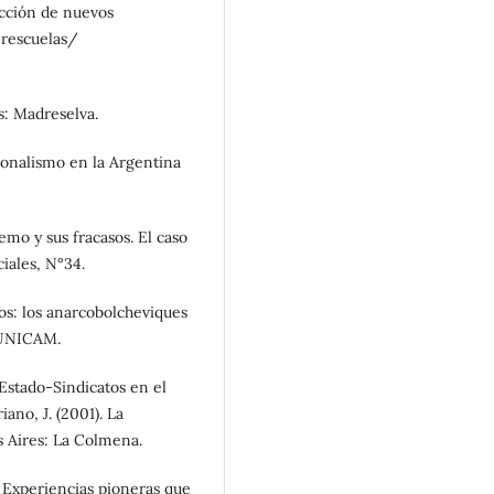
rucción de nuevos
erescuelas/
s: Madreselva.
cionalismo en la Argentina
emo y sus fracasos. El caso
iales, N°34.
dos: los anarcobolcheviques
: UNICAM.
n Estado-Sindicatos en el
ano, J. (2001). La
s Aires: La Colmena.
 Experiencias pioneras que