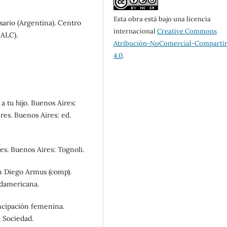
Esta obra está bajo una licencia
sario (Argentina). Centro
internacional
Creative Commons
ALC).
Atribución-NoComercial-Compartir
4.0
.
a tu hijo. Buenos Aires:
eres. Buenos Aires: ed.
s. Buenos Aires: Tognoli.
En Diego Armus (comp).
udamericana.
ancipación femenina.
 Sociedad.