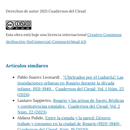
Derechos de autor 2021 Cuadernos del Ciesal
Esta obra está bajo una licencia internacional
Creative Commons
Atribución-NoComercial-CompartirIgual 4.0
.
Artículos similares
Pablo Suarez Leonardi ,
“Chirleados por el Ludueña”. Las
inundaciones urbanas en Rosario durante la década
infame. 1931-1940.
,
Cuadernos del Ciesal: Vol. 1 Núm. 25
(2026)
Lautaro Sappietro,
Rosario y las armas de fuego. Réplicas
y contingencias estatales
,
Cuadernos del Ciesal: Vol. 2
Núm. 22 (2023)
Aldana Pulido,
Entre la espada y la pared. Género,
trabajo y consumo en la ciudad de Rosario (1920-1940)
,
Cuadernos del Ciesal: Núm. 19 (2020)