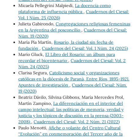
Micaela Pellegrini Malpiedi,
La docencia como
plataforma de influencia pública
,
Cuadernos del Ciesal:
Vol. 1 Núm. 25 (2026)
Julieta Gabirondo,
Congregaciones religiosas femeninas
en la Argentina del posconcilio
,
Cuadernos del Ciesal:
Núm. 19 (2020)
María Pía Martín,
Rosario, la ciudad sin fecha de
fundación
,
Cuadernos del Ciesal: Vol. 1 Núm. 24 (2025)
Mario Gluck,
El Libro del Rosario: un álbum para
recordar el bicentenario
,
Cuadernos del Ciesal: Vol. 2
Núm. 24 (2025)
Clarisa Segura,
Catolicismo social y organizaciones
católicas en la diócesis de Paraná, Entre Ríos, 1895-1921.
Apuntes de investigación
,
Cuadernos del Ciesal: Núm.
19 (2020)
Beatriz Dávilo, Silvina Gibbons, María Mercedes Prol,
Martín Zampino,
La diferenciación en el interior del
campo intelectual: las políticas de memoria, verdad y
justicia y los tópicos de discusión en la prensa (2003-
2008)
,
Cuadernos del Ciesal: Vol. 2 Núm. 21 (2022)
Paulo Menotti,
Afiche o volante del Centro Cultural
“Evolución” en conmemoración del Tercer año de la