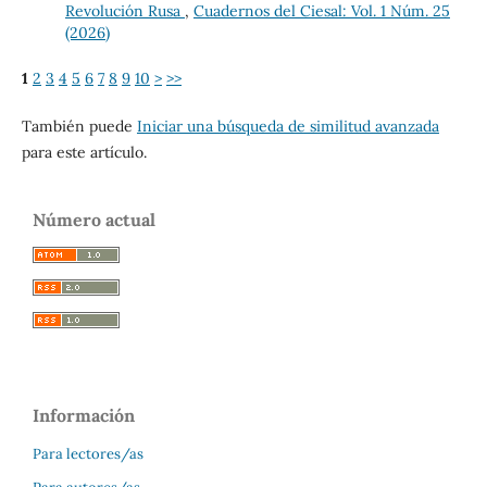
Revolución Rusa
,
Cuadernos del Ciesal: Vol. 1 Núm. 25
(2026)
1
2
3
4
5
6
7
8
9
10
>
>>
También puede
Iniciar una búsqueda de similitud avanzada
para este artículo.
Número actual
Información
Para lectores/as