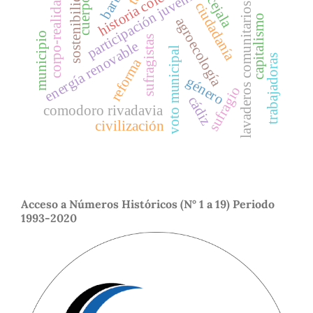
historia colectiva
concejala
sostenibilidad
participación juvenil
corpo-realidad
cuerpo
ciudadanía
lavaderos comunitarios
capitalismo
agroecología
municipio
sufragistas
energía renovable
voto municipal
trabajadoras
reforma
género
sufragio
cádiz
comodoro rivadavia
civilización
Acceso a Números Históricos (N° 1 a 19) Periodo
1993-2020