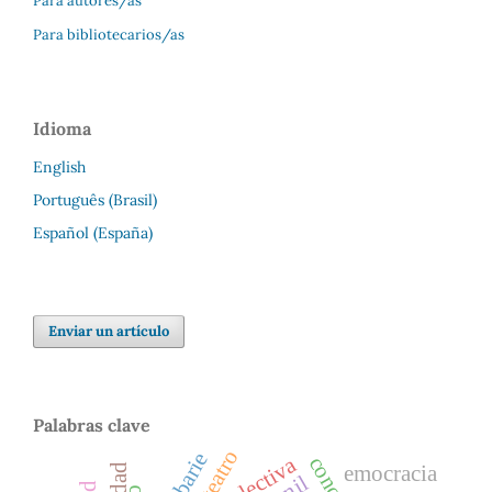
Para autores/as
Para bibliotecarios/as
Idioma
English
Português (Brasil)
Español (España)
Enviar un artículo
Palabras clave
teatro
barbarie
emocracia