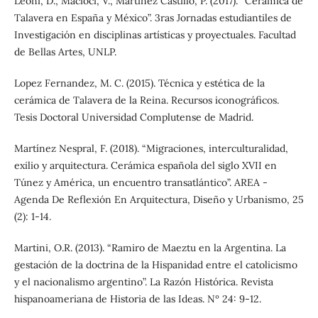
Leoni, D.; Macioci, V.; Martínez Castillo, P. (2017). “Cerámica de
Talavera en España y México”. 3ras Jornadas estudiantiles de
Investigación en disciplinas artísticas y proyectuales. Facultad
de Bellas Artes, UNLP.
Lopez Fernandez, M. C. (2015). Técnica y estética de la
cerámica de Talavera de la Reina. Recursos iconográficos.
Tesis Doctoral Universidad Complutense de Madrid.
Martínez Nespral, F. (2018). “Migraciones, interculturalidad,
exilio y arquitectura. Cerámica española del siglo XVII en
Túnez y América, un encuentro transatlántico”. AREA -
Agenda De Reflexión En Arquitectura, Diseño y Urbanismo, 25
(2): 1-14.
Martini, O.R. (2013). “Ramiro de Maeztu en la Argentina. La
gestación de la doctrina de la Hispanidad entre el catolicismo
y el nacionalismo argentino”. La Razón Histórica. Revista
hispanoameriana de Historia de las Ideas. Nº 24: 9-12.