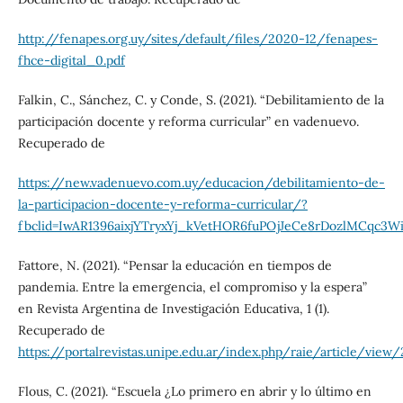
http://fenapes.org.uy/sites/default/files/2020-12/fenapes-
fhce-digital_0.pdf
Falkin, C., Sánchez, C. y Conde, S. (2021). “Debilitamiento de la
participación docente y reforma curricular” en vadenuevo.
Recuperado de
https://new.vadenuevo.com.uy/educacion/debilitamiento-de-
la-participacion-docente-y-reforma-curricular/?
fbclid=IwAR1396aixjYTryxYj_kVetHOR6fuPOjJeCe8rDozlMCqc3W
Fattore, N. (2021). “Pensar la educación en tiempos de
pandemia. Entre la emergencia, el compromiso y la espera”
en Revista Argentina de Investigación Educativa, 1 (1).
Recuperado de
https://portalrevistas.unipe.edu.ar/index.php/raie/article/view
Flous, C. (2021). “Escuela ¿Lo primero en abrir y lo último en