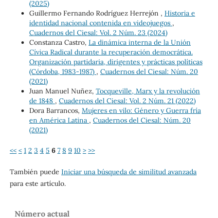
(2025)
Guillermo Fernando Rodríguez Herrejón ,
Historia e
identidad nacional contenida en videojuegos
,
Cuadernos del Ciesal: Vol. 2 Núm. 23 (2024)
Constanza Castro,
La dinámica interna de la Unión
Cívica Radical durante la recuperación democrática.
Organización partidaria, dirigentes y prácticas políticas
(Córdoba, 1983-1987)
,
Cuadernos del Ciesal: Núm. 20
(2021)
Juan Manuel Nuñez,
Tocqueville, Marx y la revolución
de 1848
,
Cuadernos del Ciesal: Vol. 2 Núm. 21 (2022)
Dora Barrancos,
Mujeres en vilo: Género y Guerra fría
en América Latina
,
Cuadernos del Ciesal: Núm. 20
(2021)
<<
<
1
2
3
4
5
6
7
8
9
10
>
>>
También puede
Iniciar una búsqueda de similitud avanzada
para este artículo.
Número actual