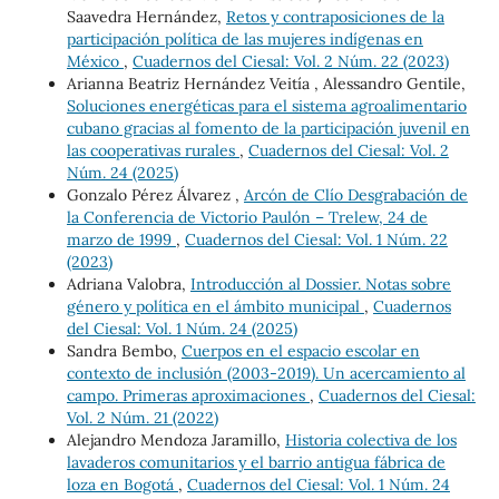
Saavedra Hernández,
Retos y contraposiciones de la
participación política de las mujeres indígenas en
México
,
Cuadernos del Ciesal: Vol. 2 Núm. 22 (2023)
Arianna Beatriz Hernández Veitía , Alessandro Gentile,
Soluciones energéticas para el sistema agroalimentario
cubano gracias al fomento de la participación juvenil en
las cooperativas rurales
,
Cuadernos del Ciesal: Vol. 2
Núm. 24 (2025)
Gonzalo Pérez Álvarez ,
Arcón de Clío Desgrabación de
la Conferencia de Victorio Paulón – Trelew, 24 de
marzo de 1999
,
Cuadernos del Ciesal: Vol. 1 Núm. 22
(2023)
Adriana Valobra,
Introducción al Dossier. Notas sobre
género y política en el ámbito municipal
,
Cuadernos
del Ciesal: Vol. 1 Núm. 24 (2025)
Sandra Bembo,
Cuerpos en el espacio escolar en
contexto de inclusión (2003-2019). Un acercamiento al
campo. Primeras aproximaciones
,
Cuadernos del Ciesal:
Vol. 2 Núm. 21 (2022)
Alejandro Mendoza Jaramillo,
Historia colectiva de los
lavaderos comunitarios y el barrio antigua fábrica de
loza en Bogotá
,
Cuadernos del Ciesal: Vol. 1 Núm. 24