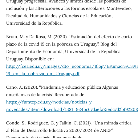
Uruguay progresista. Avances y límites desde las políticas de
inclusión y las alteraciones a las formas escolares. Montevideo,
Facultad de Humanidades y Ciencias de la Educación,
Universidad de la República.
Brum, M. y Da Rosa, M. (2020). “Estimación del efecto de corto
plazo de la covid 19 en la pobreza en Uruguay”. Blog del
Departamento de Economía, Universidad de la República
Uruguay. Disponible en:
http://fcea.edu.uy/images/dto_economia/Blog/Estimaci%C3%
19_en_la_pobreza_en_Uruguay.pdf
Cano, A. (2020). “Pandemia y educación pública Algunas
enseñanzas de la crisis” Recuperado de
https://fumtep.edu.uy/noticias/noticias-y-
novedades/item/download/1381_924bc67daefa75edc7d2bf92208
Conde, S., Rodríguez, G. y Falkin. C. (2021). “Una mirada crítica
al Plan de Desarrollo Educativo 2020/2024 de ANEP”.
Documento de trabajo. Recuperado de