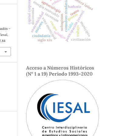
américa latina
reforma
capital corporal
comodoro rivadavia
agroecología
energía renovable
barbarie
dicotomía
teatro
participación juvenil
sostenibilidad
inversión
género
sufragistas
voto municipal
cuerpo
mujeres
municipio
cádiz
trabajo
aulón –
sufragio
iesal
,
ciudadanía
civilización
siglo xix
2.84
Acceso a Números Históricos
(N° 1 a 19) Periodo 1993-2020