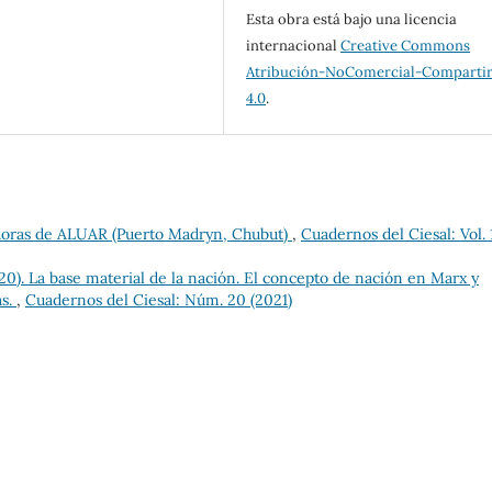
Esta obra está bajo una licencia
internacional
Creative Commons
Atribución-NoComercial-Compartir
4.0
.
adoras de ALUAR (Puerto Madryn, Chubut)
,
Cuadernos del Ciesal: Vol. 
0). La base material de la nación. El concepto de nación en Marx y
as.
,
Cuadernos del Ciesal: Núm. 20 (2021)