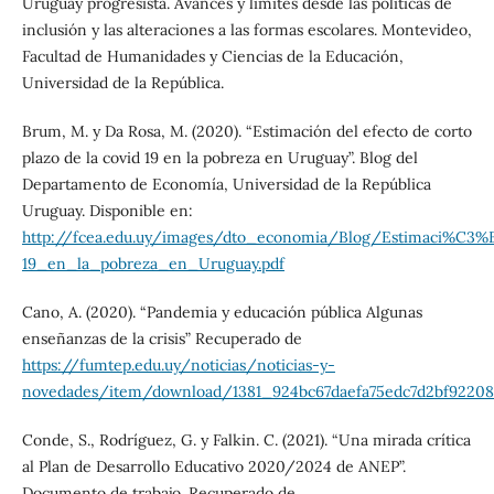
Uruguay progresista. Avances y límites desde las políticas de
inclusión y las alteraciones a las formas escolares. Montevideo,
Facultad de Humanidades y Ciencias de la Educación,
Universidad de la República.
Brum, M. y Da Rosa, M. (2020). “Estimación del efecto de corto
plazo de la covid 19 en la pobreza en Uruguay”. Blog del
Departamento de Economía, Universidad de la República
Uruguay. Disponible en:
http://fcea.edu.uy/images/dto_economia/Blog/Estimaci%C3%
19_en_la_pobreza_en_Uruguay.pdf
Cano, A. (2020). “Pandemia y educación pública Algunas
enseñanzas de la crisis” Recuperado de
https://fumtep.edu.uy/noticias/noticias-y-
novedades/item/download/1381_924bc67daefa75edc7d2bf92208
Conde, S., Rodríguez, G. y Falkin. C. (2021). “Una mirada crítica
al Plan de Desarrollo Educativo 2020/2024 de ANEP”.
Documento de trabajo. Recuperado de