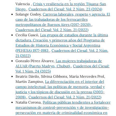
Valencia ,
Crisis y resiliencia en la región Tijuana-San
Diego
,
Cuadernos del Ciesal: Vol. 2 Núm. 23 (2024)
Solange Godoy,
Carreras laborales, respeto y agencia. El
caso de las trabajadoras de los ferrocarriles
metropolitanos de Buenos Aires (2017-2020)
,
Cuadernos del Ciesal: Vol. 2 Núm. 21 (2022)
Cecilia Gascó,
Los grupos de estudios durante la última
dictadura. Creación y primeros años del Programa de
Estudios de Historia Económica y Social Argentina
(PEHESA) 1977-1983
,
Cuadernos del Ciesal: Vol. 2 Núm.
21 (2022)
Gonzalo Pérez Álvarez,
Las mujeres trabajadoras de
ALUAR (Puerto Madryn, Chubut)
,
Cuadernos del Ciesal:
Vol. 1 Núm. 24 (2025)
Beatriz Dávilo, Silvina Gibbons, María Mercedes Prol,
Martín Zampino,
La diferenciación en el interior del
campo intelectual: las políticas de memoria, verdad y
justicia y los tópicos de discusión en la prensa (2003-
2008)
,
Cuadernos del Ciesal: Vol. 2 Núm. 21 (2022)
Natalia Corona,
Políticas públicas tendientes a fortalecer
mecanismos de control-prevención y de investigación-
persecución en materia de criminalidad económica en