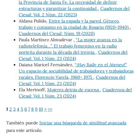
la Provincia de Santa Fe. La necesidad de definir
estructuras y garantizar la continuidad
,
Cuadernos del
Ciesal: Vol. 2 Núm. 22 (2023)
Aldana Pulido,
Entre la espada y la pared. Género,
trabajo y consumo en la ciudad de Rosario (1920-1940)
,
Cuadernos del Ciesal: Núm. 19 (2020)
Paula Martínez Almudevar ,
“La mujer avanza en la
radiotelefonía…”. El trabajo femenino en la radio
porteña durante la década del treinta
,
Cuadernos del
Ciesal: Vol. 1 Núm. 23 (2024)
Daiana Maricel Fernández,
“¡Hay Baile en el Ateneo!”
Un espacio de sociabilidad de trabajadores y trabajadoras
rurales. Florencio Varela, 1960- 1975
,
Cuadernos del
Ciesal: Vol. 1 Núm. 23 (2024)
Ela Mertnoff,
Mujeres detrás de escena
,
Cuadernos del
Ciesal: Vol. 1 Núm. 23 (2024)
1
2
3
4
5
6
7
8
9
10
>
>>
También puede
Iniciar una búsqueda de similitud avanzada
para este artículo.