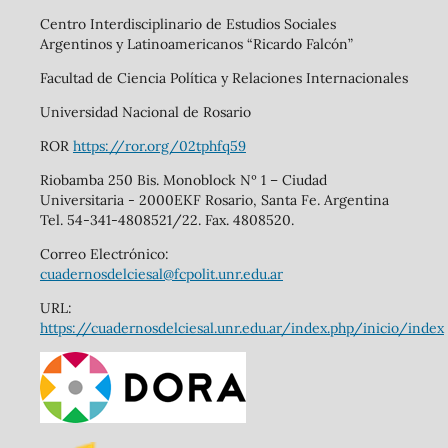
Centro Interdisciplinario de Estudios Sociales
Argentinos y Latinoamericanos “Ricardo Falcón”
Facultad de Ciencia Política y Relaciones Internacionales
Universidad Nacional de Rosario
ROR
https://ror.org/02tphfq59
Riobamba 250 Bis. Monoblock Nº 1 – Ciudad
Universitaria - 2000EKF Rosario, Santa Fe. Argentina
Tel. 54-341-4808521/22. Fax. 4808520.
Correo Electrónico:
cuadernosdelciesal@fcpolit.unr.edu.ar
URL:
https://cuadernosdelciesal.unr.edu.ar/index.php/inicio/index