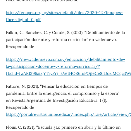
http://fenapes.org.uy/sites/default/files/2020-12/fenapes-
fhce-digital_0.pdf
Falkin, C., Sánchez, C. y Conde, S. (2021). “Debilitamiento de la
participación docente y reforma curricular” en vadenuevo.
Recuperado de
https://new.vadenuevo.com.uy/educacion/debilitamiento-de-
la-participacion-docente-y-reforma-curricular/?
fbclid=IwAR1396aixjYTryxYj_kVetHOR6fuPOjJeCe8rDozlMCqc3W
Fattore, N. (2021). “Pensar la educación en tiempos de
pandemia. Entre la emergencia, el compromiso y la espera”
en Revista Argentina de Investigación Educativa, 1 (1).
Recuperado de
https://portalrevistas.unipe.edu.ar/index.php/raie/article/view
Flous, C. (2021). “Escuela ¿Lo primero en abrir y lo último en