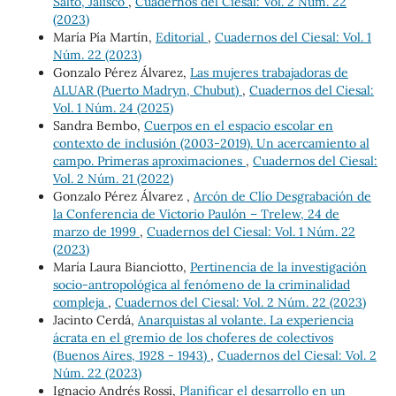
Salto, Jalisco
,
Cuadernos del Ciesal: Vol. 2 Núm. 22
(2023)
María Pía Martín,
Editorial
,
Cuadernos del Ciesal: Vol. 1
Núm. 22 (2023)
Gonzalo Pérez Álvarez,
Las mujeres trabajadoras de
ALUAR (Puerto Madryn, Chubut)
,
Cuadernos del Ciesal:
Vol. 1 Núm. 24 (2025)
Sandra Bembo,
Cuerpos en el espacio escolar en
contexto de inclusión (2003-2019). Un acercamiento al
campo. Primeras aproximaciones
,
Cuadernos del Ciesal:
Vol. 2 Núm. 21 (2022)
Gonzalo Pérez Álvarez ,
Arcón de Clío Desgrabación de
la Conferencia de Victorio Paulón – Trelew, 24 de
marzo de 1999
,
Cuadernos del Ciesal: Vol. 1 Núm. 22
(2023)
María Laura Bianciotto,
Pertinencia de la investigación
socio-antropológica al fenómeno de la criminalidad
compleja
,
Cuadernos del Ciesal: Vol. 2 Núm. 22 (2023)
Jacinto Cerdá,
Anarquistas al volante. La experiencia
ácrata en el gremio de los choferes de colectivos
(Buenos Aires, 1928 - 1943)
,
Cuadernos del Ciesal: Vol. 2
Núm. 22 (2023)
Ignacio Andrés Rossi,
Planificar el desarrollo en un