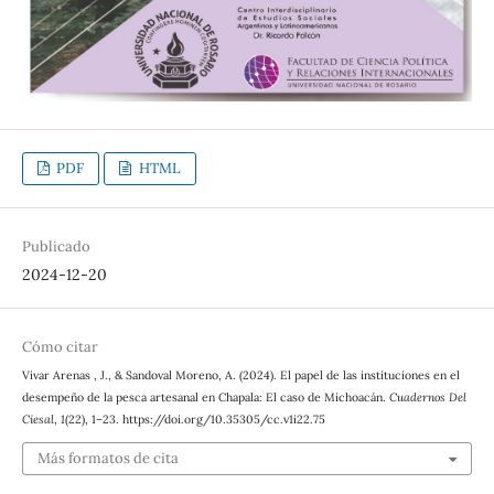
PDF
HTML
Publicado
2024-12-20
Cómo citar
Vivar Arenas , J., & Sandoval Moreno, A. (2024). El papel de las instituciones en el
desempeño de la pesca artesanal en Chapala: El caso de Michoacán.
Cuadernos Del
Ciesal
,
1
(22), 1–23. https://doi.org/10.35305/cc.v1i22.75
Más formatos de cita