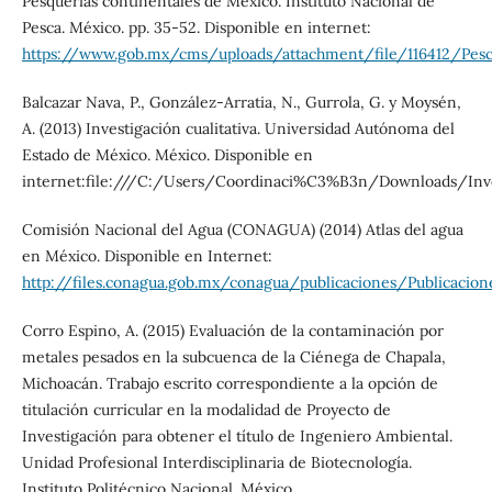
Pesquerías continentales de México. Instituto Nacional de
Pesca. México. pp. 35-52. Disponible en internet:
https://www.gob.mx/cms/uploads/attachment/file/116412/Pesc
Balcazar Nava, P., González-Arratia, N., Gurrola, G. y Moysén,
A. (2013) Investigación cualitativa. Universidad Autónoma del
Estado de México. México. Disponible en
internet:file:///C:/Users/Coordinaci%C3%B3n/Downloads/Inve
Comisión Nacional del Agua (CONAGUA) (2014) Atlas del agua
en México. Disponible en Internet:
http://files.conagua.gob.mx/conagua/publicaciones/Publicacio
Corro Espino, A. (2015) Evaluación de la contaminación por
metales pesados en la subcuenca de la Ciénega de Chapala,
Michoacán. Trabajo escrito correspondiente a la opción de
titulación curricular en la modalidad de Proyecto de
Investigación para obtener el título de Ingeniero Ambiental.
Unidad Profesional Interdisciplinaria de Biotecnología.
Instituto Politécnico Nacional. México.