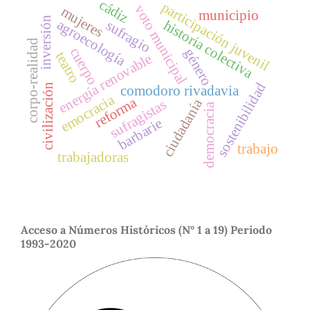
cádiz
participación juvenil
voto municipal
mujeres
municipio
inversión
agroecología
historia colectiva
sufragio
corpo-realidad
cuerpo
género
teatro
energía renovable
sostenibilidad
civilización
comodoro rivadavia
emocracia
reforma
ciudadanía
sufragistas
democracia
barbarie
trabajo
trabajadoras
Acceso a Números Históricos (N° 1 a 19) Periodo
1993-2020