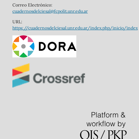
Correo Electrónico:
cuadernosdelciesal@fcpolit.unr.edu.ar
URL:
https://cuadernosdelciesal.unr.edu.ar/index.php/inicio/index