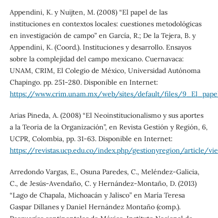
Appendini, K. y Nuijten, M. (2008) “El papel de las
instituciones en contextos locales: cuestiones metodológicas
en investigación de campo” en García, R.; De la Tejera, B. y
Appendini, K. (Coord.). Instituciones y desarrollo. Ensayos
sobre la complejidad del campo mexicano. Cuernavaca:
UNAM, CRIM, El Colegio de México, Universidad Autónoma
Chapingo. pp. 251-280. Disponible en Internet:
https://www.crim.unam.mx/web/sites/default/files/9_El_papel
Arias Pineda, A. (2008) “El Neoinstitucionalismo y sus aportes
a la Teoria de la Organización”, en Revista Gestión y Región, 6,
UCPR, Colombia, pp. 31-63. Disponible en Internet:
https://revistas.ucp.edu.co/index.php/gestionyregion/article/v
Arredondo Vargas, E., Osuna Paredes, C., Meléndez-Galicia,
C., de Jesús-Avendaño, C. y Hernández-Montaño, D. (2013)
“Lago de Chapala, Michoacán y Jalisco” en María Teresa
Gaspar Dillanes y Daniel Hernández Montaño (comp.).