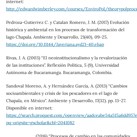
internet:
http://edwardwimberley.com/courses/EnviroPol/theorypolproc
Pedroza-Gutierrez C. y Catalan Romero, J. M. (2017) Evolución
histórica y ambiental en los procesos de transformación del
lago Chapala. Ambiente y Desarrollo, 21(40), 09-25.
https://doi.org/10.11144/Javeriana.ayd21-40.ehap
Rivas, J. A. (2003) “El neoinstitucionalismo y la revalorización
de las instituciones”. Reflexión Política, 5 (9), Universidad
Autónoma de Bucaramanga. Bucaramanga, Colombia.
Sandoval Moreno, A. y Hernández García, A. (2013) “Cambios
socioambientales y crisis de los pescadores en el lago de
Chapala, en México”. Ambiente y Desarrollo, 17(32). pp. 13-27.
Disponible en internet:
https://search.proquest.com/openview/aadceabe54a515a6dd957
pq-origsite=gscholar&cbl=2041082
_________. (2016) “Procesos de cambio en las comunidades