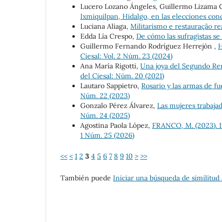
Lucero Lozano Ángeles, Guillermo Lizama 
Ixmiquilpan, Hidalgo, en las elecciones co
Luciana Aliaga,
Militarismo e restauração re
Edda Lía Crespo,
De cómo las sufragistas s
Guillermo Fernando Rodríguez Herrejón ,
H
Ciesal: Vol. 2 Núm. 23 (2024)
Ana María Rigotti,
Una joya del Segundo Re
del Ciesal: Núm. 20 (2021)
Lautaro Sappietro,
Rosario y las armas de fu
Núm. 22 (2023)
Gonzalo Pérez Álvarez,
Las mujeres trabaj
Núm. 24 (2025)
Agostina Paola López,
FRANCO, M. (2023). 1
1 Núm. 25 (2026)
<<
<
1
2
3
4
5
6
7
8
9
10
>
>>
También puede
Iniciar una búsqueda de similitud