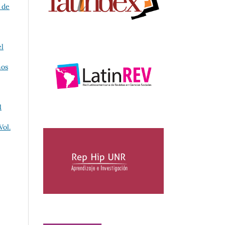
 de
l
nos
1
Vol.