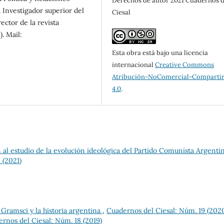
Derechos de autor 2021 Cuadernos d
 Investigador superior del
Ciesal
ector de la revista
). Mail:
Esta obra está bajo una licencia
internacional
Creative Commons
Atribución-NoComercial-Compartir
4.0
.
 al estudio de la evolución ideológica del Partido Comunista Argenti
 (2021)
 Gramsci y la historia argentina
,
Cuadernos del Ciesal: Núm. 19 (202
rnos del Ciesal: Núm. 18 (2019)