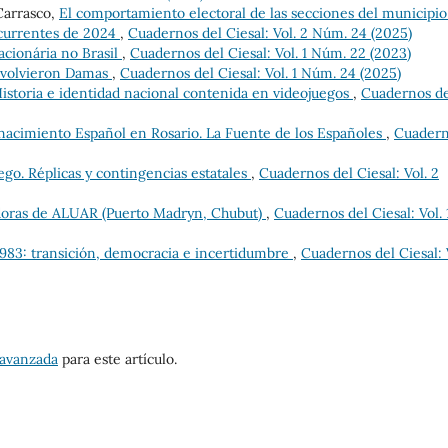
Carrasco,
El comportamiento electoral de las secciones del municipio
ncurrentes de 2024
,
Cuadernos del Ciesal: Vol. 2 Núm. 24 (2025)
acionária no Brasil
,
Cuadernos del Ciesal: Vol. 1 Núm. 22 (2023)
e volvieron Damas
,
Cuadernos del Ciesal: Vol. 1 Núm. 24 (2025)
istoria e identidad nacional contenida en videojuegos
,
Cuadernos de
nacimiento Español en Rosario. La Fuente de los Españoles
,
Cuader
ego. Réplicas y contingencias estatales
,
Cuadernos del Ciesal: Vol. 2
adoras de ALUAR (Puerto Madryn, Chubut)
,
Cuadernos del Ciesal: Vol. 
983: transición, democracia e incertidumbre
,
Cuadernos del Ciesal: 
 avanzada
para este artículo.