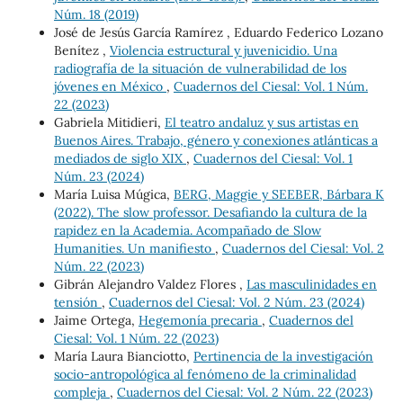
Núm. 18 (2019)
José de Jesús García Ramírez , Eduardo Federico Lozano
Benítez ,
Violencia estructural y juvenicidio. Una
radiografía de la situación de vulnerabilidad de los
jóvenes en México
,
Cuadernos del Ciesal: Vol. 1 Núm.
22 (2023)
Gabriela Mitidieri,
El teatro andaluz y sus artistas en
Buenos Aires. Trabajo, género y conexiones atlánticas a
mediados de siglo XIX
,
Cuadernos del Ciesal: Vol. 1
Núm. 23 (2024)
María Luisa Múgica,
BERG, Maggie y SEEBER, Bárbara K
(2022). The slow professor. Desafiando la cultura de la
rapidez en la Academia. Acompañado de Slow
Humanities. Un manifiesto
,
Cuadernos del Ciesal: Vol. 2
Núm. 22 (2023)
Gibrán Alejandro Valdez Flores ,
Las masculinidades en
tensión
,
Cuadernos del Ciesal: Vol. 2 Núm. 23 (2024)
Jaime Ortega,
Hegemonía precaria
,
Cuadernos del
Ciesal: Vol. 1 Núm. 22 (2023)
María Laura Bianciotto,
Pertinencia de la investigación
socio-antropológica al fenómeno de la criminalidad
compleja
,
Cuadernos del Ciesal: Vol. 2 Núm. 22 (2023)