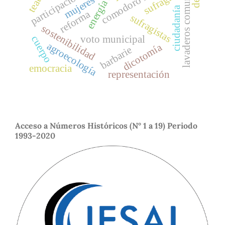
lavaderos comunitarios
participación juvenil
teatro
sufragio
mujeres
ciudadanía
reforma
sufragistas
sostenibilidad
voto municipal
cuerpo
agroecología
dicotomía
barbarie
emocracia
representación
Acceso a Números Históricos (N° 1 a 19) Periodo
1993-2020