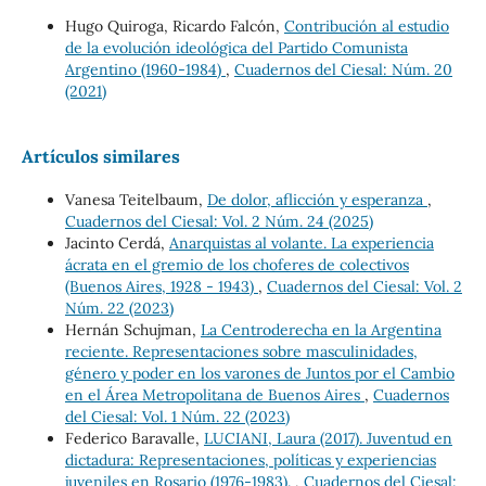
Hugo Quiroga, Ricardo Falcón,
Contribución al estudio
de la evolución ideológica del Partido Comunista
Argentino (1960-1984)
,
Cuadernos del Ciesal: Núm. 20
(2021)
Artículos similares
Vanesa Teitelbaum,
De dolor, aflicción y esperanza
,
Cuadernos del Ciesal: Vol. 2 Núm. 24 (2025)
Jacinto Cerdá,
Anarquistas al volante. La experiencia
ácrata en el gremio de los choferes de colectivos
(Buenos Aires, 1928 - 1943)
,
Cuadernos del Ciesal: Vol. 2
Núm. 22 (2023)
Hernán Schujman,
La Centroderecha en la Argentina
reciente. Representaciones sobre masculinidades,
género y poder en los varones de Juntos por el Cambio
en el Área Metropolitana de Buenos Aires
,
Cuadernos
del Ciesal: Vol. 1 Núm. 22 (2023)
Federico Baravalle,
LUCIANI, Laura (2017). Juventud en
dictadura: Representaciones, políticas y experiencias
juveniles en Rosario (1976-1983).
,
Cuadernos del Ciesal: