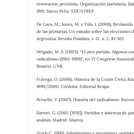
renovación peronista. Organización partidaria, lid
1991. Sáenz Peña: EDUNTREF.
De Luca, M.; Jones, M. y Tula, I. (2008). Revisando
de las primarias. Un estudio sobre las elecciones
Argentina. Revista Postdata, v. 13, n. 2, 81-102.
Delgado, M. S. (2003). “El otro partido. Algunas c
radicalismo (1983-1989)”, en VI Congreso Nacional 
Rosario, UNR.
Frávega, O. (2006). Historia de la Unión Cívica Ra
1890/2000. Córdoba: Editorial Brujas.
Persello, V. (2007). Historia del radicalismo. Bueno
Sartori, G. (2005 [1976]). Partidos y sistemas de p
análisis. Madrid: Alianza.
Tcach C. (1991). Sabattinismo y peronismo: partido