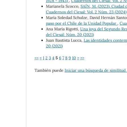
1928 - 1943)
,
Cuadernos del Ciesal: Vol. 2 
Marianela Scocco,
SAÍN, M. (2023). Ciudad 
Cuadernos del Ciesal: Vol. 2 Núm. 23 (2024)
María Soledad Schulze, David Hernán Santo
paso por el Chile de la Unidad Popular
,
Cua
Ana María Rigotti,
Una joya del Segundo Re
del Ciesal: Núm. 20 (2021)
Juan Bautista Lucca,
Las identidades contem
20 (2021)
<<
<
1
2
3
4
5
6
7
8
9
10
>
>>
También puede
Iniciar una búsqueda de similitud