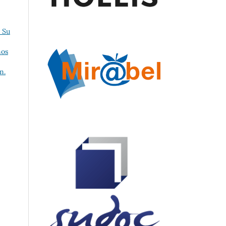
. Su
nos
m.