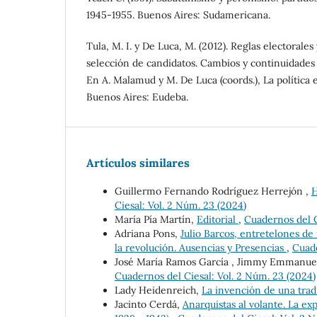
1945-1955. Buenos Aires: Sudamericana.
Tula, M. I. y De Luca, M. (2012). Reglas electorales
selección de candidatos. Cambios y continuidades 
En A. Malamud y M. De Luca (coords.), La política 
Buenos Aires: Eudeba.
Artículos similares
Guillermo Fernando Rodríguez Herrejón ,
H
Ciesal: Vol. 2 Núm. 23 (2024)
María Pía Martín,
Editorial
,
Cuadernos del C
Adriana Pons,
Julio Barcos, entretelones d
la revolución. Ausencias y Presencias
,
Cuade
José María Ramos García , Jimmy Emmanue
Cuadernos del Ciesal: Vol. 2 Núm. 23 (2024)
Lady Heidenreich,
La invención de una trad
Jacinto Cerdá,
Anarquistas al volante. La ex