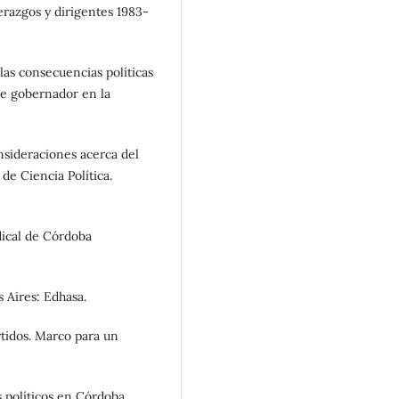
erazgos y dirigentes 1983-
 las consecuencias políticas
 de gobernador en la
onsideraciones acerca del
de Ciencia Política.
dical de Córdoba
s Aires: Edhasa.
artidos. Marco para un
s políticos en Córdoba,