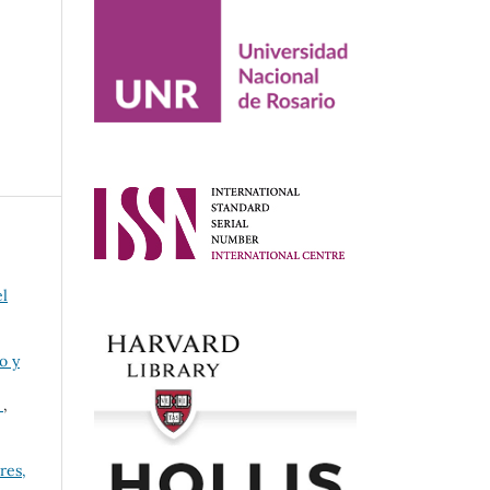
l
o y
o
,
res,