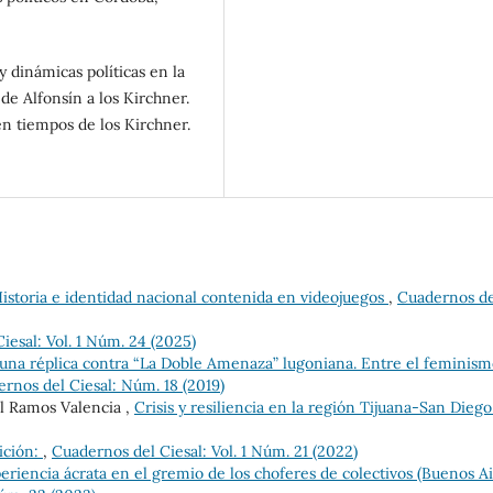
 y dinámicas políticas en la
de Alfonsín a los Kirchner.
en tiempos de los Kirchner.
istoria e identidad nacional contenida en videojuegos
,
Cuadernos de
iesal: Vol. 1 Núm. 24 (2025)
e una réplica contra “La Doble Amenaza” lugoniana. Entre el feminism
rnos del Ciesal: Núm. 18 (2019)
l Ramos Valencia ,
Crisis y resiliencia en la región Tijuana-San Dieg
ición:
,
Cuadernos del Ciesal: Vol. 1 Núm. 21 (2022)
periencia ácrata en el gremio de los choferes de colectivos (Buenos Ai