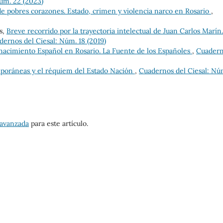
Núm. 22 (2023)
de pobres corazones. Estado, crimen y violencia narco en Rosario
,
s,
Breve recorrido por la trayectoria intelectual de Juan Carlos Marín
dernos del Ciesal: Núm. 18 (2019)
nacimiento Español en Rosario. La Fuente de los Españoles
,
Cuader
poráneas y el réquiem del Estado Nación
,
Cuadernos del Ciesal: Nú
 avanzada
para este artículo.