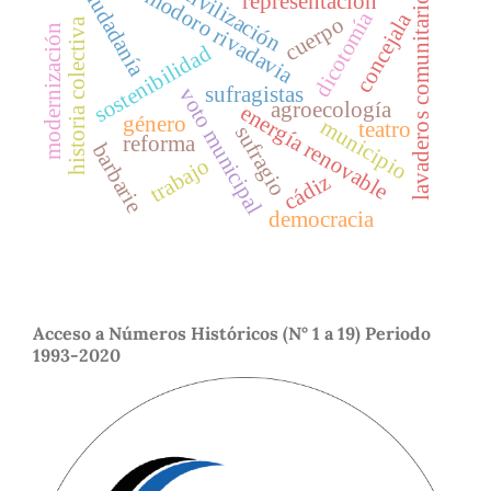
comodoro rivadavia
ciudadanía
civilización
lavaderos comunitarios
representación
dicotomía
concejala
cuerpo
historia colectiva
modernización
sostenibilidad
sufragistas
voto municipal
agroecología
energía renovable
género
municipio
teatro
sufragio
reforma
barbarie
trabajo
cádiz
democracia
Acceso a Números Históricos (N° 1 a 19) Periodo
1993-2020