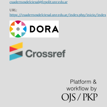
cuadernosdelciesal@fcpolit.unr.edu.ar
URL:
https://cuadernosdelciesal.unr.edu.ar/index.php/inicio/index