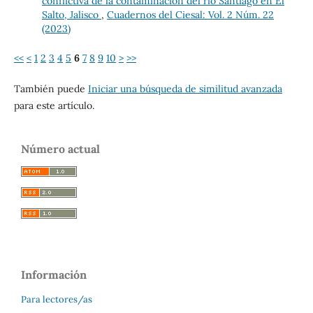
conflictiva de la contaminación del río Santiago en El
Salto, Jalisco
,
Cuadernos del Ciesal: Vol. 2 Núm. 22
(2023)
<<
<
1
2
3
4
5
6
7
8
9
10
>
>>
También puede
Iniciar una búsqueda de similitud avanzada
para este artículo.
Número actual
Información
Para lectores/as