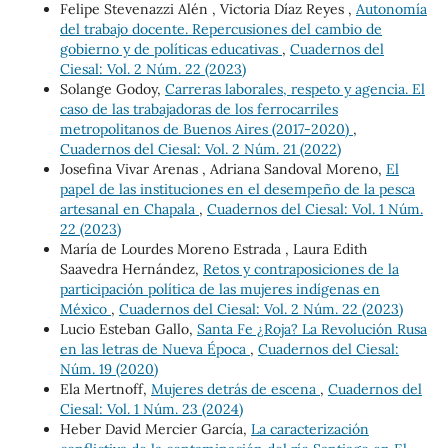
Felipe Stevenazzi Alén , Victoria Díaz Reyes ,
Autonomía
del trabajo docente. Repercusiones del cambio de
gobierno y de políticas educativas
,
Cuadernos del
Ciesal: Vol. 2 Núm. 22 (2023)
Solange Godoy,
Carreras laborales, respeto y agencia. El
caso de las trabajadoras de los ferrocarriles
metropolitanos de Buenos Aires (2017-2020)
,
Cuadernos del Ciesal: Vol. 2 Núm. 21 (2022)
Josefina Vivar Arenas , Adriana Sandoval Moreno,
El
papel de las instituciones en el desempeño de la pesca
artesanal en Chapala
,
Cuadernos del Ciesal: Vol. 1 Núm.
22 (2023)
María de Lourdes Moreno Estrada , Laura Edith
Saavedra Hernández,
Retos y contraposiciones de la
participación política de las mujeres indígenas en
México
,
Cuadernos del Ciesal: Vol. 2 Núm. 22 (2023)
Lucio Esteban Gallo,
Santa Fe ¿Roja? La Revolución Rusa
en las letras de Nueva Época
,
Cuadernos del Ciesal:
Núm. 19 (2020)
Ela Mertnoff,
Mujeres detrás de escena
,
Cuadernos del
Ciesal: Vol. 1 Núm. 23 (2024)
Heber David Mercier García,
La caracterización