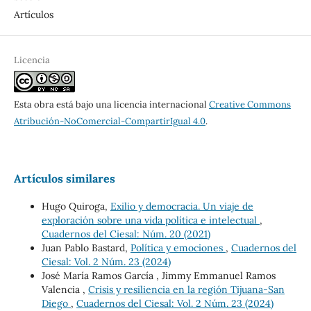
Artículos
Licencia
Esta obra está bajo una licencia internacional
Creative Commons
Atribución-NoComercial-CompartirIgual 4.0
.
Artículos similares
Hugo Quiroga,
Exilio y democracia. Un viaje de
exploración sobre una vida política e intelectual
,
Cuadernos del Ciesal: Núm. 20 (2021)
Juan Pablo Bastard,
Política y emociones
,
Cuadernos del
Ciesal: Vol. 2 Núm. 23 (2024)
José María Ramos García , Jimmy Emmanuel Ramos
Valencia ,
Crisis y resiliencia en la región Tijuana-San
Diego
,
Cuadernos del Ciesal: Vol. 2 Núm. 23 (2024)