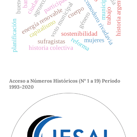
agroecología
ciudadanía
historia argentina
municipio
comodoro rivadavia
voto municipal
cuerpo
energía renovable
trabajo
género
capitalismo
planificación
sostenibilidad
reforma
mujeres
sufragistas
historia colectiva
Acceso a Números Históricos (N° 1 a 19) Periodo
1993-2020