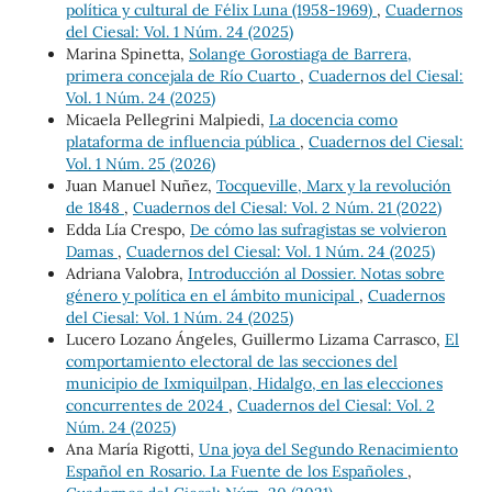
política y cultural de Félix Luna (1958-1969)
,
Cuadernos
del Ciesal: Vol. 1 Núm. 24 (2025)
Marina Spinetta,
Solange Gorostiaga de Barrera,
primera concejala de Río Cuarto
,
Cuadernos del Ciesal:
Vol. 1 Núm. 24 (2025)
Micaela Pellegrini Malpiedi,
La docencia como
plataforma de influencia pública
,
Cuadernos del Ciesal:
Vol. 1 Núm. 25 (2026)
Juan Manuel Nuñez,
Tocqueville, Marx y la revolución
de 1848
,
Cuadernos del Ciesal: Vol. 2 Núm. 21 (2022)
Edda Lía Crespo,
De cómo las sufragistas se volvieron
Damas
,
Cuadernos del Ciesal: Vol. 1 Núm. 24 (2025)
Adriana Valobra,
Introducción al Dossier. Notas sobre
género y política en el ámbito municipal
,
Cuadernos
del Ciesal: Vol. 1 Núm. 24 (2025)
Lucero Lozano Ángeles, Guillermo Lizama Carrasco,
El
comportamiento electoral de las secciones del
municipio de Ixmiquilpan, Hidalgo, en las elecciones
concurrentes de 2024
,
Cuadernos del Ciesal: Vol. 2
Núm. 24 (2025)
Ana María Rigotti,
Una joya del Segundo Renacimiento
Español en Rosario. La Fuente de los Españoles
,