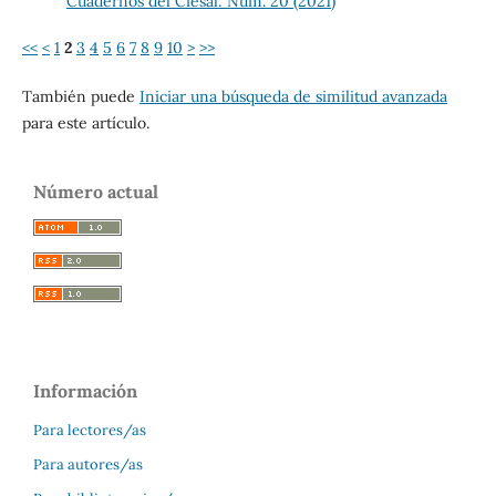
Cuadernos del Ciesal: Núm. 20 (2021)
<<
<
1
2
3
4
5
6
7
8
9
10
>
>>
También puede
Iniciar una búsqueda de similitud avanzada
para este artículo.
Número actual
Información
Para lectores/as
Para autores/as