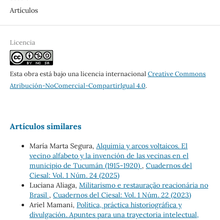
Artículos
Licencia
Esta obra está bajo una licencia internacional
Creative Commons
Atribución-NoComercial-CompartirIgual 4.0
.
Artículos similares
María Marta Segura,
Alquimia y arcos voltaicos. El
vecino alfabeto y la invención de las vecinas en el
municipio de Tucumán (1915-1920)
,
Cuadernos del
Ciesal: Vol. 1 Núm. 24 (2025)
Luciana Aliaga,
Militarismo e restauração reacionária no
Brasil
,
Cuadernos del Ciesal: Vol. 1 Núm. 22 (2023)
Ariel Mamani,
Política, práctica historiográfica y
divulgación. Apuntes para una trayectoria intelectual,