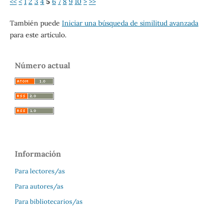
<<
<
1
2
3
4
5
6
7
8
9
10
>
>>
También puede
Iniciar una búsqueda de similitud avanzada
para este artículo.
Número actual
Información
Para lectores/as
Para autores/as
Para bibliotecarios/as