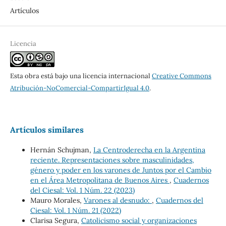
Artículos
Licencia
Esta obra está bajo una licencia internacional
Creative Commons
Atribución-NoComercial-CompartirIgual 4.0
.
Artículos similares
Hernán Schujman,
La Centroderecha en la Argentina
reciente. Representaciones sobre masculinidades,
género y poder en los varones de Juntos por el Cambio
en el Área Metropolitana de Buenos Aires
,
Cuadernos
del Ciesal: Vol. 1 Núm. 22 (2023)
Mauro Morales,
Varones al desnudo:
,
Cuadernos del
Ciesal: Vol. 1 Núm. 21 (2022)
Clarisa Segura,
Catolicismo social y organizaciones