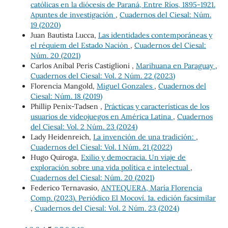
católicas en la diócesis de Paraná, Entre Ríos, 1895-1921.
Apuntes de investigación
,
Cuadernos del Ciesal: Núm.
19 (2020)
Juan Bautista Lucca,
Las identidades contemporáneas y
el réquiem del Estado Nación
,
Cuadernos del Ciesal:
Núm. 20 (2021)
Carlos Aníbal Peris Castiglioni ,
Marihuana en Paraguay
,
Cuadernos del Ciesal: Vol. 2 Núm. 22 (2023)
Florencia Mangold,
Miguel Gonzales
,
Cuadernos del
Ciesal: Núm. 18 (2019)
Phillip Penix-Tadsen ,
Prácticas y características de los
usuarios de videojuegos en América Latina
,
Cuadernos
del Ciesal: Vol. 2 Núm. 23 (2024)
Lady Heidenreich,
La invención de una tradición:
,
Cuadernos del Ciesal: Vol. 1 Núm. 21 (2022)
Hugo Quiroga,
Exilio y democracia. Un viaje de
exploración sobre una vida política e intelectual
,
Cuadernos del Ciesal: Núm. 20 (2021)
Federico Ternavasio,
ANTEQUERA, María Florencia
Comp. (2023). Periódico El Mocoví. 1a. edición facsimilar
,
Cuadernos del Ciesal: Vol. 2 Núm. 23 (2024)