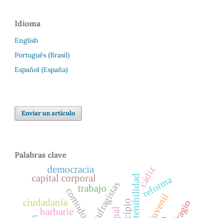
Idioma
English
Português (Brasil)
Español (España)
Enviar un artículo
Palabras clave
democracia
cádiz
capital corporal
sostenibilidad
reforma
sufragistas
trabajo
ciudadanía
sufragio
barbarie