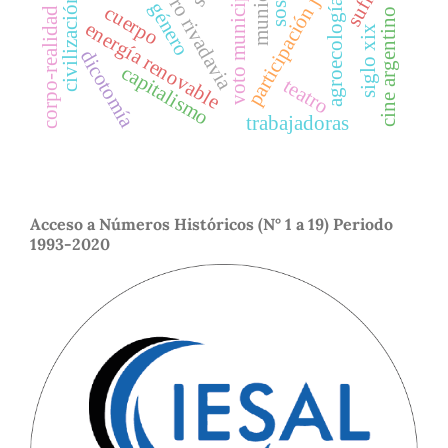
comodoro rivadavia
participación juvenil
municipio
voto municipal
civilización
agroecología
género
cuerpo
corpo-realidad
cine argentino
energía renovable
siglo xix
dicotomía
capitalismo
teatro
trabajadoras
Acceso a Números Históricos (N° 1 a 19) Periodo
1993-2020