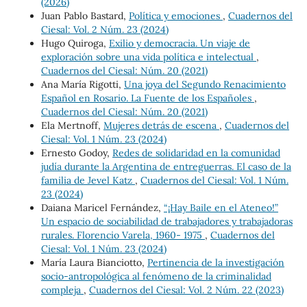
(2026)
Juan Pablo Bastard,
Política y emociones
,
Cuadernos del
Ciesal: Vol. 2 Núm. 23 (2024)
Hugo Quiroga,
Exilio y democracia. Un viaje de
exploración sobre una vida política e intelectual
,
Cuadernos del Ciesal: Núm. 20 (2021)
Ana María Rigotti,
Una joya del Segundo Renacimiento
Español en Rosario. La Fuente de los Españoles
,
Cuadernos del Ciesal: Núm. 20 (2021)
Ela Mertnoff,
Mujeres detrás de escena
,
Cuadernos del
Ciesal: Vol. 1 Núm. 23 (2024)
Ernesto Godoy,
Redes de solidaridad en la comunidad
judía durante la Argentina de entreguerras. El caso de la
familia de Jevel Katz
,
Cuadernos del Ciesal: Vol. 1 Núm.
23 (2024)
Daiana Maricel Fernández,
“¡Hay Baile en el Ateneo!”
Un espacio de sociabilidad de trabajadores y trabajadoras
rurales. Florencio Varela, 1960- 1975
,
Cuadernos del
Ciesal: Vol. 1 Núm. 23 (2024)
María Laura Bianciotto,
Pertinencia de la investigación
socio-antropológica al fenómeno de la criminalidad
compleja
,
Cuadernos del Ciesal: Vol. 2 Núm. 22 (2023)