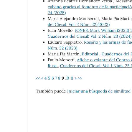
Arianna Beatriz Hernández Veitía , Alessan
cubano gracias al fomento de la participació
24 (2025)
María Alejandra Monserrat, María Pía Martí
del Ciesal: Vol. 2 Núm. 22 (2023)
Juan Morello,
JONES. Mark William (2023) 1
Cuadernos del Ciesal: Vol. 2 Núm. 23 (2024)
Lautaro Sappietro,
Rosario y las armas de fu
Núm. 22 (2023)
María Pía Martín,
Editorial
,
Cuadernos del C
Paulo Menotti,
Afiche o volante del Centro
Rusa
,
Cuadernos del Ciesal: Vol. 1 Núm. 25 
<<
<
4
5
6
7
8
9
10
11
>
>>
También puede
Iniciar una búsqueda de similitud