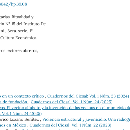
18042/hp.39.08
tarias. Ritualidad y
ín N° 15 del Instituto De
., 3era. serie, 1°
e Cultura Económica.
ros lectores obreros,
lo en un contexto crítico
,
Cuadernos del Ciesal: Vol. 1 Núm. 23 (2024)
ha de fundación
,
Cuadernos del Ciesal: Vol. 1 Núm. 24 (2025)
cos. El vecino alfabeto y la invención de las vecinas en el municipio d
 Vol. 1 Núm. 24 (2025)
erico Lozano Benítez ,
Violencia estructural y juvenicidio. Una radiogr
venes en México
,
Cuadernos del Ciesal: Vol. 1 Núm. 22 (2023)