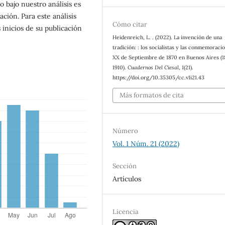
o bajo nuestro análisis es
ación. Para este análisis
Cómo citar
inicios de su publicación
Heidenreich, L. . (2022). La invención de una
tradición: : los socialistas y las conmemoraci
XX de Septiembre de 1870 en Buenos Aires (
1910).
Cuadernos Del Ciesal
,
1
(21).
https://doi.org/10.35305/cc.v1i21.43
Más formatos de cita
Número
Vol. 1 Núm. 21 (2022)
Sección
Artículos
Licencia