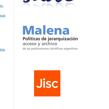
úm.
nos
ción