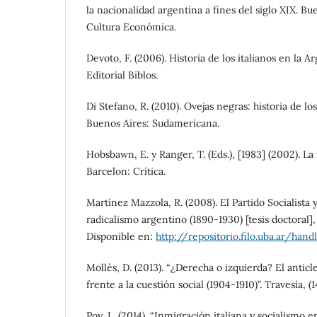
la nacionalidad argentina a fines del siglo XIX. B
Cultura Económica.
Devoto, F. (2006). Historia de los italianos en la A
Editorial Biblos.
Di Stefano, R. (2010). Ovejas negras: historia de lo
Buenos Aires: Sudamericana.
Hobsbawn, E. y Ranger, T. (Eds.), [1983] (2002). La
Barcelon: Crítica.
Martínez Mazzola, R. (2008). El Partido Socialista 
radicalismo argentino (1890-1930) [tesis doctoral
Disponible en:
http://repositorio.filo.uba.ar/hand
Mollès, D. (2013). “¿Derecha o izquierda? El antic
frente a la cuestión social (1904-1910)”. Travesía, (
Poy, L. (2014). “Inmigración italiana y socialismo 