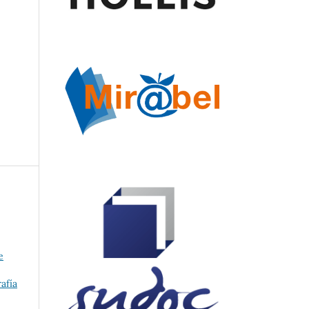
e
afía