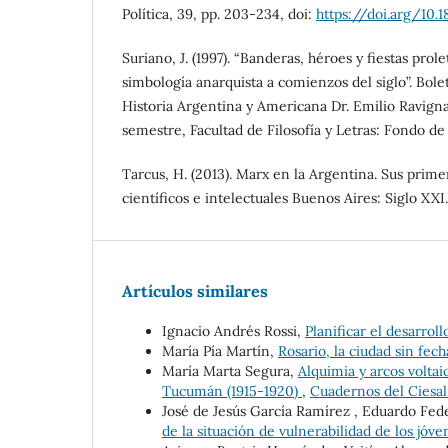
Política, 39, pp. 203-234, doi:
https://doi.arg/10.
Suriano, J. (1997). “Banderas, héroes y fiestas prole
simbología anarquista a comienzos del siglo”. Bolet
Historia Argentina y Americana Dr. Emilio Ravignani
semestre, Facultad de Filosofía y Letras: Fondo d
Tarcus, H. (2013). Marx en la Argentina. Sus prime
científicos e intelectuales Buenos Aires: Siglo XXI.
Artículos similares
Ignacio Andrés Rossi,
Planificar el desarrol
María Pía Martín,
Rosario, la ciudad sin fec
María Marta Segura,
Alquimia y arcos voltai
Tucumán (1915-1920)
,
Cuadernos del Ciesal:
José de Jesús García Ramírez , Eduardo Fed
de la situación de vulnerabilidad de los jó