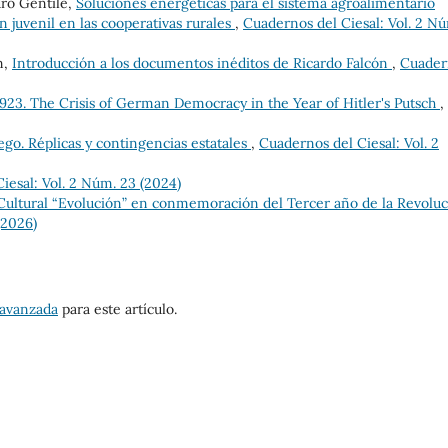
dro Gentile,
Soluciones energéticas para el sistema agroalimentario
n juvenil en las cooperativas rurales
,
Cuadernos del Ciesal: Vol. 2 N
n,
Introducción a los documentos inéditos de Ricardo Falcón
,
Cuader
923. The Crisis of German Democracy in the Year of Hitler's Putsch
,
ego. Réplicas y contingencias estatales
,
Cuadernos del Ciesal: Vol. 2
iesal: Vol. 2 Núm. 23 (2024)
 Cultural “Evolución” en conmemoración del Tercer año de la Revolu
(2026)
 avanzada
para este artículo.