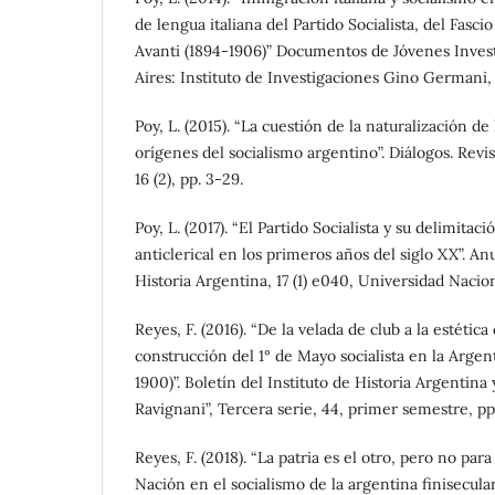
de lengua italiana del Partido Socialista, del Fascio
Avanti (1894-1906)” Documentos de Jóvenes Inves
Aires: Instituto de Investigaciones Gino Germani, p
Poy, L. (2015). “La cuestión de la naturalización de
orígenes del socialismo argentino”. Diálogos. Revis
16 (2), pp. 3-29.
Poy, L. (2017). “El Partido Socialista y su delimita
anticlerical en los primeros años del siglo XX”. Anu
Historia Argentina, 17 (1) e040, Universidad Nacion
Reyes, F. (2016). “De la velada de club a la estética 
construcción del 1° de Mayo socialista en la Argent
1900)”. Boletín del Instituto de Historia Argentina
Ravignani”, Tercera serie, 44, primer semestre, pp.
Reyes, F. (2018). “La patria es el otro, pero no par
Nación en el socialismo de la argentina finisecular 