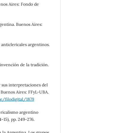
uenos Aires: Fondo de
rgentina. Buenos Aires:
s anticlericales argentinos.
 invención de la tradición.
y sus interpretaciones del
], Buenos Aires: FFyL-UBA.
le/filodigital/1879
lericalismo argentino
14-15), pp. 249-276.
en la Argentina. Los grupos