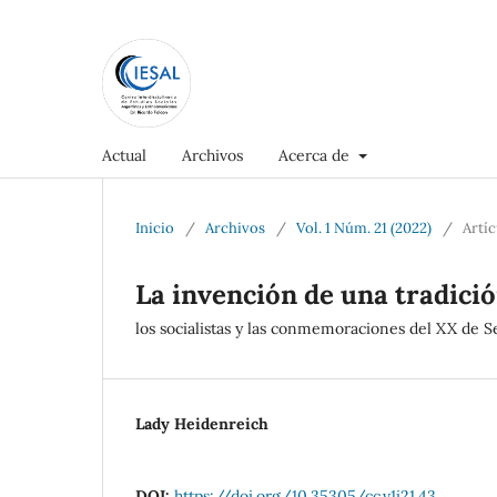
Actual
Archivos
Acerca de
Inicio
/
Archivos
/
Vol. 1 Núm. 21 (2022)
/
Artí
La invención de una tradició
los socialistas y las conmemoraciones del XX de 
Lady Heidenreich
DOI:
https://doi.org/10.35305/cc.v1i21.43