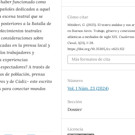
o haber funcionado como
spañoles dedicados a aquel
a escena teatral que se
Cómo citar
posteriores a la Batalla de
Mitidieri, G. (2025). El teatro andaluz y sus ar
ablecimientos teatrales
en Buenos Aires. Trabajo, género y conexion
atlánticas a mediados de siglo XIX.
Cuadernos
é consideraciones sobre
Ciesal
,
1
(23), 1–28.
cadas en la prensa local y
https://doi.org/10.35305/cc.v1i23.152
 los trabajadores y
Más formatos de cita
ía experiencias
 espectadores? A través de
os de población, prensa
Número
s y de Cádiz- este escrito
Vol. 1 Núm. 23 (2024)
as para conectar mundos
Sección
Dossier
Licencia