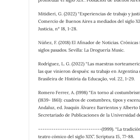
promediar el siglo XIX”. Población de Buenos Aires,
Mitidieri, G. (2022) “Experiencias de trabajo y justi
Comercio de Buenos Aires a mediados del siglo XIX
Justicia, n° 18, 1-28.
Núñez, F. (2018) El Afinador de Noticias. Crónicas
siglos pasados. Sevilla: La Droguería Music.
Rodríguez, L. G. (2022) “Las maestras norteameri
las que vinieron después: su trabajo en Argentina (
Brasileira de História da Educação, vol. 22, 1-29.
Romero Ferrer, A. (1998) “En torno al costumbri
(1839- 1861): cuadros de costumbres, tipos y esc
Andaluz, ed. Joaquín Álvarez Barrientos y Alberto 
Secretariado de Publicaciones de la Universidad de
-----------------------------(1999). “La tradició
teatro cómico del siglo XIX”. Scriptura 15, 77-88.