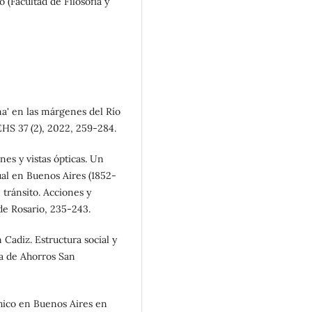
 (Facultad de Filosofía y
rna' en las márgenes del Río
EHS 37 (2), 2022, 259-284.
nes y vistas ópticas. Un
ual en Buenos Aires (1852-
 tránsito. Acciones y
de Rosario, 235-243.
 Cadiz. Estructura social y
ja de Ahorros San
chico en Buenos Aires en