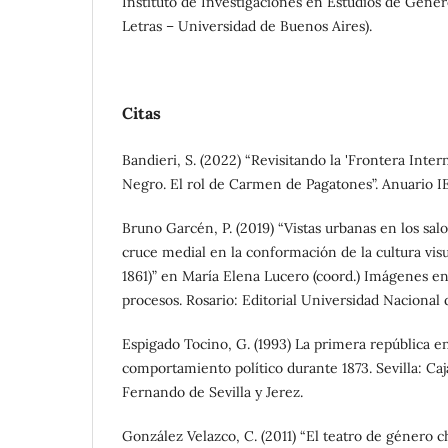
Instituto de Investigaciones en Estudios de Género
Letras – Universidad de Buenos Aires).
Citas
Bandieri, S. (2022) “Revisitando la 'Frontera Inte
Negro. El rol de Carmen de Pagatones”. Anuario I
Bruno Garcén, P. (2019) “Vistas urbanas en los salo
cruce medial en la conformación de la cultura vis
1861)” en María Elena Lucero (coord.) Imágenes en
procesos. Rosario: Editorial Universidad Nacional 
Espigado Tocino, G. (1993) La primera república en
comportamiento político durante 1873. Sevilla: Ca
Fernando de Sevilla y Jerez.
González Velazco, C. (2011) “El teatro de género 