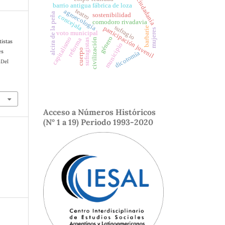
ciudadanía
barrio antigua fábrica de loza
teatro
agroecología
alcira de la peña
sostenibilidad
concejala
comodoro rivadavia
sufragio
participación juvenil
barbarie
mujeres
voto municipal
género
capitalismo
reforma
civilización
sufragistas
tistas
municipio
cuerpo
es
dicotomía
 Del
Acceso a Números Históricos
(N° 1 a 19) Periodo 1993-2020