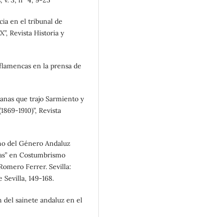
 v. 3, n° 4, 9-25
cia en el tribunal de
”, Revista Historia y
 flamencas en la prensa de
canas que trajo Sarmiento y
1869-1910)”, Revista
smo del Género Andaluz
enas” en Costumbrismo
Romero Ferrer. Sevilla:
 Sevilla, 149-168.
n del sainete andaluz en el