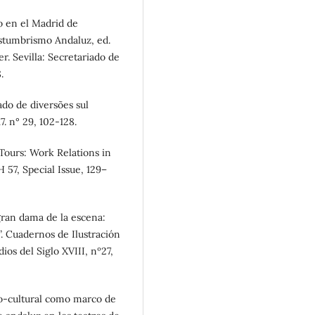
o en el Madrid de
ostumbrismo Andaluz, ed.
r. Sevilla: Secretariado de
.
ado de diversões sul
. n° 29, 102-128.
Tours: Work Relations in
57, Special Issue, 129–
 gran dama de la escena:
. Cuadernos de Ilustración
ios del Siglo XVIII, nº27,
cio-cultural como marco de