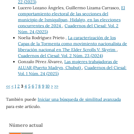
22 (2023)
Lucero Lozano Ángeles, Guillermo Lizama Carrasco,
El
comportamiento electoral de las secciones del
municipio de Ixmiquilpan, Hidalgo, en las elecciones
concurrentes de 2024
,
Cuadernos del Ciesal: Vol. 2
Núm. 24 (2025)
Noelia Rodríguez Prieto ,
La caracterización de los
Capas de la Tormenta como movimiento nacionalista de
liberación nacional en The Elder Scrolls V: Skyrim
,
Cuadernos del Ciesal: Vol. 2 Núm. 23 (2024)
Gonzalo Pérez Álvarez,
Las mujeres trabajadoras de
ALUAR (Puerto Madryn, Chubut)
,
Cuadernos del Ciesal:
Vol. 1 Núm. 24 (2025)
<<
<
1
2
3
4
5
6
7
8
9
10
>
>>
También puede
Iniciar una búsqueda de similitud avanzada
para este artículo.
Número actual