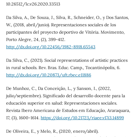
10.26512/lc.v26.2020.33513
Da Silva, A., De Souza, J., Silva, R., Schneider, O., y Dos Santos,
W., (2018, abril/junio). Representaciones sociales de los
participantes del proyecto deportivo de Vitória. Movimento,
Porto Alegre, 24, (2), 399-412.
http://dx.doi.org/10.22456/1982-8918.65543
Da Silva, C., (2021). Social representations of artistic practices
in rural schools. Rev. Bras. Educ. Camp., Tocantinópolis, 6.
http://dx.doi.org/10.20873/uft.rbec.e11886
De Munhoz, C., Da Conceição, L., y Sanson, I., (2022,
julio/septiembre). Significado del desarrollo docente para la
educación superior en salud: Representaciones sociales.
Revista Ibero Americana de Estudos em Educação, Araraquara,
17, (3), 1600-1614.
https://doi.org/10.21723/riaee.v17i3.14899
De Oliveira, E., y Melo, R., (2020, enero/abril).