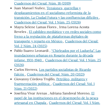
Cuadernos del Ciesal: Núm. 18 (2019)
Juan Manuel Nuñez,
Tensiones, querellas y
desplazamientos en el socialismo reformista de la
transición. La Ciudad Futura y las confluencias difíciles
,
Cuadernos del Ciesal: Vol. 1 Núm. 25 (2026)
Mayra Selene Lamas Flores , Irma Lorena Acosta
Reveles ,
El cabildeo mediático y en redes sociales como
freno a la regulación de plataformas digitales de
transporte y reparto en México
,
Cuadernos del Ciesal:
Vol. 2 Núm. 24 (2025)
Pablo Suarez Leonardi ,
“Chirleados por el Ludueña”. Las
inundaciones urbanas en Rosario durante la década
infame. 1931-1940.
,
Cuadernos del Ciesal: Vol. 1 Núm. 25
(2026)
Carlos Herrera,
Los partidos socialistas de Ricardo
Falcón
,
Cuadernos del Ciesal: Núm. 20 (2021)
Giovanny Córdova Trujillo,
Petróleo, militares y
fragmentación política:
,
Cuadernos del Ciesal: Vol. 1
Núm. 21 (2022)
Josefina Vivar Arenas , Adriana Sandoval Moreno,
El
papel de las instituciones en el desempeño de la pesca
artesanal en Chapala
,
Cuadernos del Ciesal: Vol. 1 Núm.