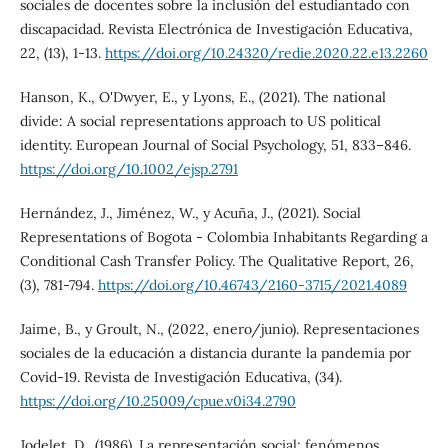
sociales de docentes sobre la inclusión del estudiantado con
discapacidad. Revista Electrónica de Investigación Educativa,
22, (13), 1-13.
https://doi.org/10.24320/redie.2020.22.e13.2260
Hanson, K., O'Dwyer, E., y Lyons, E., (2021). The national
divide: A social representations approach to US political
identity. European Journal of Social Psychology, 51, 833–846.
https://doi.org/10.1002/ejsp.2791
Hernández, J., Jiménez, W., y Acuña, J., (2021). Social
Representations of Bogota - Colombia Inhabitants Regarding a
Conditional Cash Transfer Policy. The Qualitative Report, 26,
(3), 781-794.
https://doi.org/10.46743/2160-3715/2021.4089
Jaime, B., y Groult, N., (2022, enero/junio). Representaciones
sociales de la educación a distancia durante la pandemia por
Covid-19. Revista de Investigación Educativa, (34).
https://doi.org/10.25009/cpue.v0i34.2790
Jodelet, D., (1986). La representación social: fenómenos,