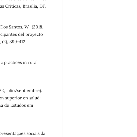
 Críticas, Brasília, DF,
y Dos Santos, W., (2018,
icipantes del proyecto
 (2), 399-412.
ic practices in rural
22, julio/septiembre).
ón superior en salud:
ana de Estudos em
epresentações sociais da