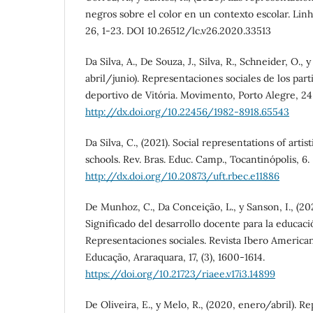
negros sobre el color en un contexto escolar. Linhas
26, 1-23. DOI 10.26512/lc.v26.2020.33513
Da Silva, A., De Souza, J., Silva, R., Schneider, O., 
abril/junio). Representaciones sociales de los part
deportivo de Vitória. Movimento, Porto Alegre, 24,
http://dx.doi.org/10.22456/1982-8918.65543
Da Silva, C., (2021). Social representations of artist
schools. Rev. Bras. Educ. Camp., Tocantinópolis, 6.
http://dx.doi.org/10.20873/uft.rbec.e11886
De Munhoz, C., Da Conceição, L., y Sanson, I., (20
Significado del desarrollo docente para la educaci
Representaciones sociales. Revista Ibero Americ
Educação, Araraquara, 17, (3), 1600-1614.
https://doi.org/10.21723/riaee.v17i3.14899
De Oliveira, E., y Melo, R., (2020, enero/abril). R