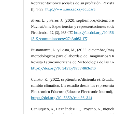
Representaciones sociales de su profesión. Revist
(1), 1-22.
http://www.una.ac.cr/educare
Alves, L., y Peres, J., (2020, septiembre/diciemb
Naviraí/ms: Experiencias y representaciones soc
Piracicaba, 27, (3), 163-177.
http://dx.doi.org/10.1
121X/comunicacoes.v27n3p163-177
Bustamante, L., y Lesta, M., (2022, diciembre/may
metodológicos para el abordaje de Imaginarios y 
Revista Latinoamericana de Metodología de las Cien
https://doi.org/10.24215/18537863e116
Calixto, R., (2022, septiembre/diciembre). Estudia
cambio climático. Un estudio desde las representac
Electrónica Educare (Educare Electronic Journal), 2
https://doi.org/10.15359/ree.26-3.14
Caniuqueo, A., Hernández, C., Troyano, A., Riquelm