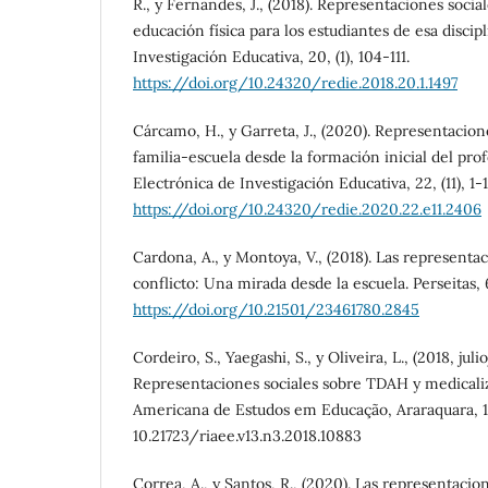
R., y Fernandes, J., (2018). Representaciones social
educación física para los estudiantes de esa discip
Investigación Educativa, 20, (1), 104-111.
https://doi.org/10.24320/redie.2018.20.1.1497
Cárcamo, H., y Garreta, J., (2020). Representacione
familia-escuela desde la formación inicial del pro
Electrónica de Investigación Educativa, 22, (11), 1-1
https://doi.org/10.24320/redie.2020.22.e11.2406
Cardona, A., y Montoya, V., (2018). Las representac
conflicto: Una mirada desde la escuela. Perseitas, 
https://doi.org/10.21501/23461780.2845
Cordeiro, S., Yaegashi, S., y Oliveira, L., (2018, jul
Representaciones sociales sobre TDAH y medicaliz
Americana de Estudos em Educação, Araraquara, 13,
10.21723/riaee.v13.n3.2018.10883
Correa, A., y Santos, R., (2020). Las representacio