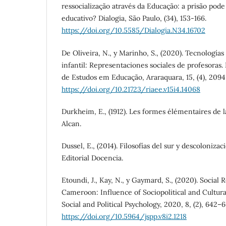
ressocialização através da Educação: a prisão pod
educativo? Dialogia, São Paulo, (34), 153-166.
https://doi.org/10.5585/Dialogia.N34.16702
De Oliveira, N., y Marinho, S., (2020). Tecnologías
infantil: Representaciones sociales de profesoras
de Estudos em Educação, Araraquara, 15, (4), 2094
https://doi.org/10.21723/riaee.v15i4.14068
Durkheim, E., (1912). Les formes élémentaires de la
Alcan.
Dussel, E., (2014). Filosofías del sur y descolonizaci
Editorial Docencia.
Etoundi, J., Kay, N., y Gaymard, S., (2020). Social 
Cameroon: Influence of Sociopolitical and Cultura
Social and Political Psychology, 2020, 8, (2), 642–6
https://doi.org/10.5964/jspp.v8i2.1218