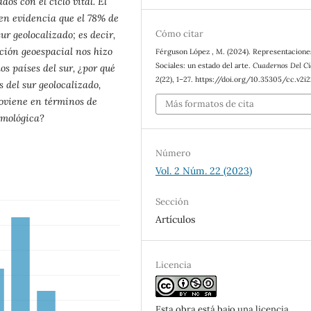
os con el ciclo vital. El
 en evidencia que el 78% de
Cómo citar
ur geolocalizado; es decir,
ción geoespacial nos hizo
Férguson López , M. (2024). Representacione
Sociales: un estado del arte.
Cuadernos Del Ci
s países del sur, ¿por qué
2
(22), 1–27. https://doi.org/10.35305/cc.v2i
s del sur geolocalizado,
roviene en términos de
Más formatos de cita
emológica?
Número
Vol. 2 Núm. 22 (2023)
Sección
Artículos
Licencia
Esta obra está bajo una licencia