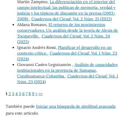
Martín Zampino,
La diferenciación en el interior del
campo intelectual: las políticas de memoria, verdad y
justicia y los tópicos de discusión en la prensa (2003-
2008)
,
Cuadernos del Ciesal: Vol. 2 Núm. 21 (2022)
Aldana Romano,
El retorno de los movimientos
conservadores. Un análisis desde la teoría de Alexis de
Tocqueville
,
Cuadernos del Ciesal: Vol. 2 Núm. 24
(2025)
Ignacio Andrés Rossi,
Planificar el desarrollo en un
contexto crítico
,
Cuadernos del Ciesal: Vol. 1 Núm. 23
(2024)
Giovanni Castro Leguizamón ,
Análisis de capacidades
institucionales en la provincia de Sumapaz,
Cundinamarca-Colombia
,
Cuadernos del Ciesal: Vol. 1
Núm. 23 (2024)
1
2
3
4
5
6
7
8
9
>
>>
También puede
Iniciar una búsqueda de similitud avanzada
para este artículo.