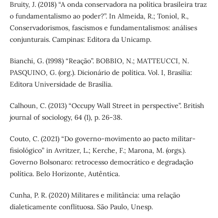
Bruity, J. (2018) “A onda conservadora na política brasileira traz
o fundamentalismo ao poder?”. In Almeida, R.; Toniol, R.,
Conservadorismos, fascismos e fundamentalismos: análises
conjunturais. Campinas: Editora da Unicamp.
Bianchi, G. (1998) “Reação”. BOBBIO, N.; MATTEUCCI, N.
PASQUINO, G. (org.). Dicionário de política. Vol. I, Brasília:
Editora Universidade de Brasília.
Calhoun, C. (2013) “Occupy Wall Street in perspective”. British
journal of sociology, 64 (1), p. 26-38.
Couto, C. (2021) “Do governo-movimento ao pacto militar-
fisiológico” in Avritzer, L.; Kerche, F.; Marona, M. (orgs.).
Governo Bolsonaro: retrocesso democrático e degradação
política. Belo Horizonte, Autêntica.
Cunha, P. R. (2020) Militares e militância: uma relação
dialeticamente conflituosa. São Paulo, Unesp.