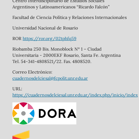
Centro Interdisciplinario de Estudios Sociales
Argentinos y Latinoamericanos “Ricardo Falcón”
Facultad de Ciencia Política y Relaciones Internacionales
Universidad Nacional de Rosario
ROR
https://ror.org/02tphfq59
Riobamba 250 Bis. Monoblock Nº 1 – Ciudad
Universitaria - 2000EKF Rosario, Santa Fe. Argentina
Tel. 54-341-4808521/22. Fax. 4808520.
Correo Electrónico:
cuadernosdelciesal@fcpolit.unr.edu.ar
URL:
https://cuadernosdelciesal.unr.edu.ar/index.php/inicio/index