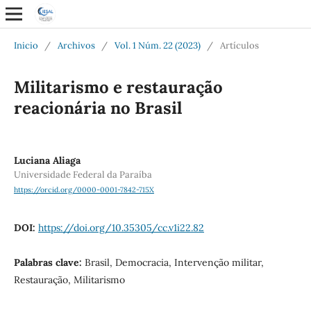
Inicio
/
Archivos
/
Vol. 1 Núm. 22 (2023)
/
Artículos
Militarismo e restauração
reacionária no Brasil
Luciana Aliaga
Universidade Federal da Paraíba
https://orcid.org/0000-0001-7842-715X
DOI:
https://doi.org/10.35305/cc.v1i22.82
Palabras clave:
Brasil, Democracia, Intervenção militar,
Restauração, Militarismo