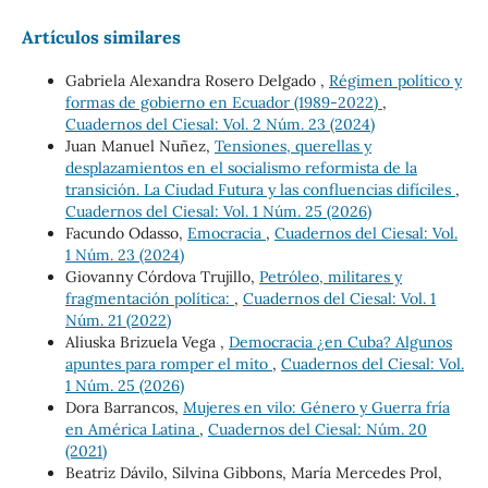
Artículos similares
Gabriela Alexandra Rosero Delgado ,
Régimen político y
formas de gobierno en Ecuador (1989-2022)
,
Cuadernos del Ciesal: Vol. 2 Núm. 23 (2024)
Juan Manuel Nuñez,
Tensiones, querellas y
desplazamientos en el socialismo reformista de la
transición. La Ciudad Futura y las confluencias difíciles
,
Cuadernos del Ciesal: Vol. 1 Núm. 25 (2026)
Facundo Odasso,
Emocracia
,
Cuadernos del Ciesal: Vol.
1 Núm. 23 (2024)
Giovanny Córdova Trujillo,
Petróleo, militares y
fragmentación política:
,
Cuadernos del Ciesal: Vol. 1
Núm. 21 (2022)
Aliuska Brizuela Vega ,
Democracia ¿en Cuba? Algunos
apuntes para romper el mito
,
Cuadernos del Ciesal: Vol.
1 Núm. 25 (2026)
Dora Barrancos,
Mujeres en vilo: Género y Guerra fría
en América Latina
,
Cuadernos del Ciesal: Núm. 20
(2021)
Beatriz Dávilo, Silvina Gibbons, María Mercedes Prol,