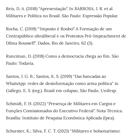
Reis, D. A. (2018) “Apresentação”. In BARBOSA, J. R. et al.
Militares e Política no Brasil. São Paulo: Expressão Popular.
Rocha, C. (2019) “‘Imposto é Roubo!’ A Formação de um
Contrapúblico ultraliberal e os Protestos Pró-Impeachment de
Dilma Rousseff”. Dados, Rio de Janeiro, 62 (3).
Runciman, D. (2018) Como a democracia chega ao fim. São
Paulo: Todavia.
Santos, J. G. B.; Santos, K. S. (2019) “Das bancadas ao
WhatsApp: redes de desinformação como arma política” in
Gallego, E. S. (org.). Brasil em colapso, São Paulo, Unifesp.
Schmidt, F. H. (2022) “Presença de Militares em Cargos e
Funções Comissionados do Executivo Federal”. Nota Técnica.
Brasília: Instituto de Pesquisa Econômica Aplicada (Ipea).
Schurster, K.; Silva, F. C. T. (2021) “Militares e bolsonarismo: