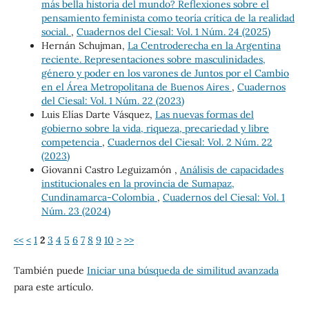
más bella historia del mundo? Reflexiones sobre el
pensamiento feminista como teoría crítica de la realidad
social.
,
Cuadernos del Ciesal: Vol. 1 Núm. 24 (2025)
Hernán Schujman,
La Centroderecha en la Argentina
reciente. Representaciones sobre masculinidades,
género y poder en los varones de Juntos por el Cambio
en el Área Metropolitana de Buenos Aires
,
Cuadernos
del Ciesal: Vol. 1 Núm. 22 (2023)
Luis Elías Darte Vásquez,
Las nuevas formas del
gobierno sobre la vida, riqueza, precariedad y libre
competencia
,
Cuadernos del Ciesal: Vol. 2 Núm. 22
(2023)
Giovanni Castro Leguizamón ,
Análisis de capacidades
institucionales en la provincia de Sumapaz,
Cundinamarca-Colombia
,
Cuadernos del Ciesal: Vol. 1
Núm. 23 (2024)
<<
<
1
2
3
4
5
6
7
8
9
10
>
>>
También puede
Iniciar una búsqueda de similitud avanzada
para este artículo.