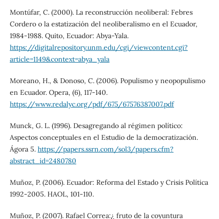
Montúfar, C. (2000). La reconstrucción neoliberal: Febres
Cordero o la estatización del neoliberalismo en el Ecuador,
1984-1988. Quito, Ecuador: Abya-Yala.
https://digitalrepository.unm.edu/cgi/viewcontent.cgi?
article=1149&context=abya_yala
Moreano, H., & Donoso, C. (2006). Populismo y neopopulismo
en Ecuador. Opera, (6), 117-140.
https://www.redalyc.org/pdf/675/67576387007.pdf
Munck, G. L. (1996). Desagregando al régimen político:
Aspectos conceptuales en el Estudio de la democratización.
Ágora 5.
https://papers.ssrn.com/sol3/papers.cfm?
abstract_id=2480780
Muñoz, P. (2006). Ecuador: Reforma del Estado y Crisis Política
1992-2005. HAOL, 101-110.
Muñoz, P. (2007). Rafael Correa:¿ fruto de la coyuntura