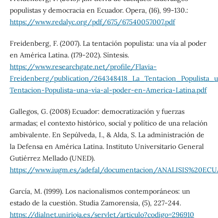
populistas y democracia en Ecuador. Opera, (16), 99-130.:
https://www.redalyc.org/pdf/675/67540057007.pdf
Freidenberg, F. (2007). La tentación populista: una vía al poder
en América Latina. (179-202). Síntesis.
https://www.researchgate.net/profile/Flavia-
Freidenberg/publication/264348418_La_Tentacion_Populista_
Tentacion-Populista-una-via-al-poder-en-America-Latina.pdf
Gallegos, G. (2008) Ecuador: democratización y fuerzas
armadas; el contexto histórico, social y político de una relación
ambivalente. En Sepúlveda, I., & Alda, S. La administración de
la Defensa en América Latina. Instituto Universitario General
Gutiérrez Mellado (UNED).
https://www.iugm.es/adefal/documentacion/ANALISIS%20ECU
García, M. (1999). Los nacionalismos contemporáneos: un
estado de la cuestión. Studia Zamorensia, (5), 227-244.
https://dialnet.unirioja.es/servlet/articulo?codigo=296910