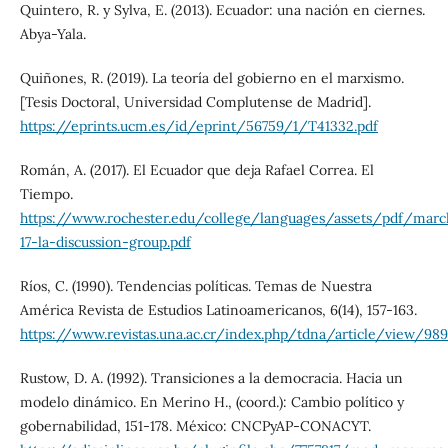
Quintero, R. y Sylva, E. (2013). Ecuador: una nación en ciernes.
Abya-Yala.
Quiñones, R. (2019). La teoría del gobierno en el marxismo.
[Tesis Doctoral, Universidad Complutense de Madrid].
https://eprints.ucm.es/id/eprint/56759/1/T41332.pdf
Román, A. (2017). El Ecuador que deja Rafael Correa. El
Tiempo.
https://www.rochester.edu/college/languages/assets/pdf/marc
17-la-discussion-group.pdf
Ríos, C. (1990). Tendencias políticas. Temas de Nuestra
América Revista de Estudios Latinoamericanos, 6(14), 157-163.
https://www.revistas.una.ac.cr/index.php/tdna/article/view/98
Rustow, D. A. (1992). Transiciones a la democracia. Hacia un
modelo dinámico. En Merino H., (coord.): Cambio político y
gobernabilidad, 151-178. México: CNCPyAP-CONACYT.