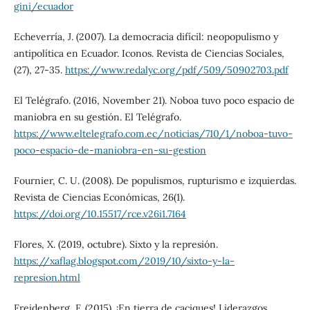
gini/ecuador
Echeverría, J. (2007). La democracia difícil: neopopulismo y
antipolítica en Ecuador. Iconos. Revista de Ciencias Sociales,
(27), 27-35.
https://www.redalyc.org/pdf/509/50902703.pdf
El Telégrafo. (2016, November 21). Noboa tuvo poco espacio de
maniobra en su gestión. El Telégrafo.
https://www.eltelegrafo.com.ec/noticias/710/1/noboa-tuvo-
poco-espacio-de-maniobra-en-su-gestion
Fournier, C. U. (2008). De populismos, rupturismo e izquierdas.
Revista de Ciencias Económicas, 26(1).
https://doi.org/10.15517/rce.v26i1.7164
Flores, X. (2019, octubre). Sixto y la represión.
https://xaflag.blogspot.com/2019/10/sixto-y-la-
represion.html
Freidenberg, F. (2015). ¡En tierra de caciques! Liderazgos