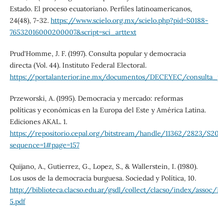
Estado. El proceso ecuatoriano. Perfiles latinoamericanos,
24(48), 7-32.
https://www.scielo.org.mx/scielo.php?pid=S0188-
76532016000200007&script=sci_arttext
Prud'Homme, J. F. (1997). Consulta popular y democracia
directa (Vol. 44). Instituto Federal Electoral.
https://portalanterior.ine.mx/documentos/DECEYEC/consulta
Przeworski, A. (1995). Democracia y mercado: reformas
políticas y económicas en la Europa del Este y América Latina.
Ediciones AKAL. 1.
https://repositorio.cepal.org/bitstream/handle/11362/2823/S20
sequence=1#page=157
Quijano, A., Gutierrez, G., Lopez, S., & Wallerstein, I. (1980).
Los usos de la democracia burguesa. Sociedad y Política, 10.
http://biblioteca.clacso.edu.ar/gsdl/collect/clacso/index/assoc/
5.pdf