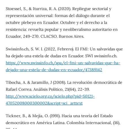
Stoessel, S., & Iturriza, R. A. (2020). Repliegue sectorial y
representación universal: formas del diálogo durante el
octubre plebeyo en Ecuador. Octubre y el derecho a la
resistencia: revuelta popular y neoliberalismo autoritario en
Ecuador, 249-270. CLACSO. Buenos Aires.
Swissinfo.ch, S. W. I. (2022, Febrero). El FMI: Un salvavidas que
ha dejado una estela de dudas en Ecuador. SWI swissinfo.ch.
https://www.swissinfo.ch/spa/el-fmi-un-salvavidas-que-ha-
dejado-una-estela-de-dudas-en-ecuador/47389142
Tibocha, A. & Jaramillo, J (2008). La revolución democrática de
Rafael Correa. Análisis Político, 21(64), 22-39.
http://www.scielo.org.co/scielo.php?pid=S0121-
47052008000300002&script=sci_arttext
Tickner, B., & Mejía, O. (1991). Hacia una teoría del Estado
democrático en América Latina. Colombia Internacional, (16),