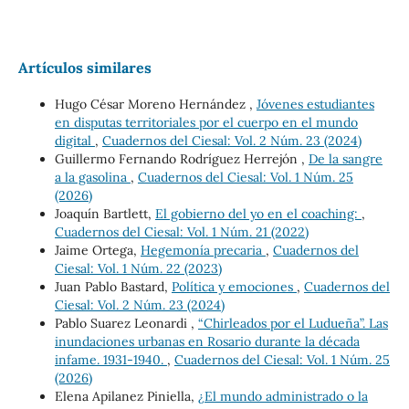
Artículos similares
Hugo César Moreno Hernández ,
Jóvenes estudiantes
en disputas territoriales por el cuerpo en el mundo
digital
,
Cuadernos del Ciesal: Vol. 2 Núm. 23 (2024)
Guillermo Fernando Rodríguez Herrejón ,
De la sangre
a la gasolina
,
Cuadernos del Ciesal: Vol. 1 Núm. 25
(2026)
Joaquín Bartlett,
El gobierno del yo en el coaching:
,
Cuadernos del Ciesal: Vol. 1 Núm. 21 (2022)
Jaime Ortega,
Hegemonía precaria
,
Cuadernos del
Ciesal: Vol. 1 Núm. 22 (2023)
Juan Pablo Bastard,
Política y emociones
,
Cuadernos del
Ciesal: Vol. 2 Núm. 23 (2024)
Pablo Suarez Leonardi ,
“Chirleados por el Ludueña”. Las
inundaciones urbanas en Rosario durante la década
infame. 1931-1940.
,
Cuadernos del Ciesal: Vol. 1 Núm. 25
(2026)
Elena Apilanez Piniella,
¿El mundo administrado o la