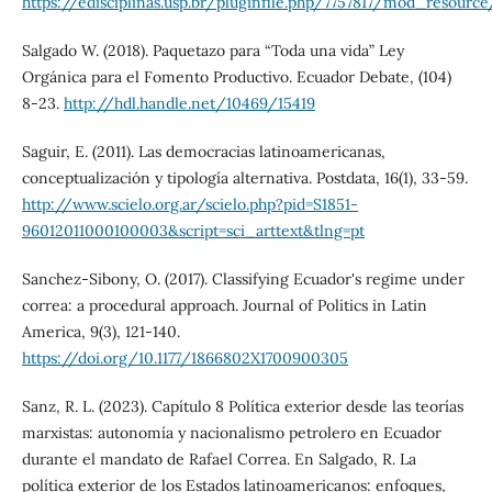
https://edisciplinas.usp.br/pluginfile.php/7757817/mod_reso
Salgado W. (2018). Paquetazo para “Toda una vida” Ley
Orgánica para el Fomento Productivo. Ecuador Debate, (104)
8-23.
http://hdl.handle.net/10469/15419
Saguir, E. (2011). Las democracias latinoamericanas,
conceptualización y tipología alternativa. Postdata, 16(1), 33-59.
http://www.scielo.org.ar/scielo.php?pid=S1851-
96012011000100003&script=sci_arttext&tlng=pt
Sanchez-Sibony, O. (2017). Classifying Ecuador's regime under
correa: a procedural approach. Journal of Politics in Latin
America, 9(3), 121-140.
https://doi.org/10.1177/1866802X1700900305
Sanz, R. L. (2023). Capítulo 8 Política exterior desde las teorías
marxistas: autonomía y nacionalismo petrolero en Ecuador
durante el mandato de Rafael Correa. En Salgado, R. La
política exterior de los Estados latinoamericanos: enfoques,