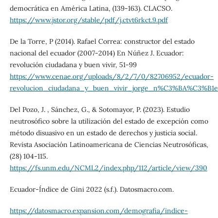
democrática en América Latina, (139-163). CLACSO.
https://www.jstor.org/stable/pdf/j.ctvt6rkct.9.pdf
De la Torre, P (2014). Rafael Correa: constructor del estado
nacional del ecuador (2007-2014) En Núñez J. Ecuador:
revolución ciudadana y buen vivir, 51-99
https://www.cenae.org/uploads/8/2/7/0/82706952/ecuador-
revolucion_ciudadana_y_buen_vivir_jorge_n%C3%BA%C3%B1e
Del Pozo, J. , Sánchez, G., & Sotomayor, P. (2023). Estudio
neutrosófico sobre la utilización del estado de excepción como
método disuasivo en un estado de derechos y justicia social.
Revista Asociación Latinoamericana de Ciencias Neutrosóficas,
(28) 104-115.
https://fs.unm.edu/NCML2/index.php/112/article/view/390
Ecuador-Índice de Gini 2022 (s.f.). Datosmacro.com.
https://datosmacro.expansion.com/demografia/indice-