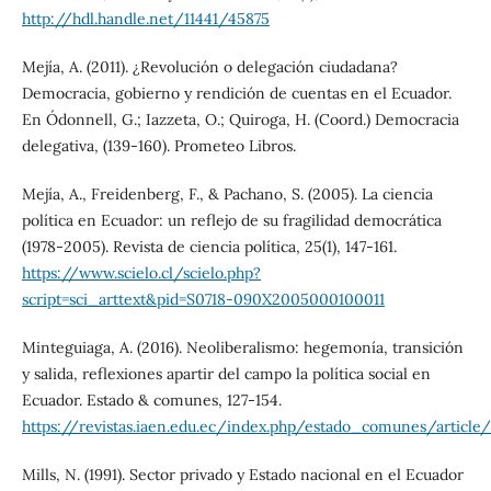
http://hdl.handle.net/11441/45875
Mejía, A. (2011). ¿Revolución o delegación ciudadana?
Democracia, gobierno y rendición de cuentas en el Ecuador.
En O´donnell, G.; Iazzeta, O.; Quiroga, H. (Coord.) Democracia
delegativa, (139-160). Prometeo Libros.
Mejía, A., Freidenberg, F., & Pachano, S. (2005). La ciencia
política en Ecuador: un reflejo de su fragilidad democrática
(1978-2005). Revista de ciencia política, 25(1), 147-161.
https://www.scielo.cl/scielo.php?
script=sci_arttext&pid=S0718-090X2005000100011
Minteguiaga, A. (2016). Neoliberalismo: hegemonía, transición
y salida, reflexiones apartir del campo la política social en
Ecuador. Estado & comunes, 127-154.
https://revistas.iaen.edu.ec/index.php/estado_comunes/article
Mills, N. (1991). Sector privado y Estado nacional en el Ecuador