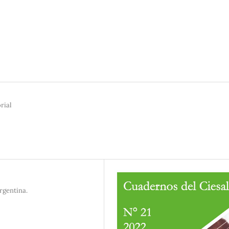
rial
rgentina.