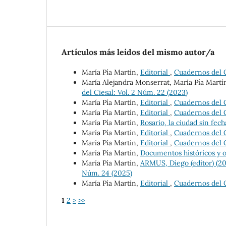
Artículos más leídos del mismo autor/a
María Pía Martín,
Editorial
,
Cuadernos del C
María Alejandra Monserrat, María Pía Martí
del Ciesal: Vol. 2 Núm. 22 (2023)
María Pía Martín,
Editorial
,
Cuadernos del C
María Pía Martín,
Editorial
,
Cuadernos del C
María Pía Martín,
Rosario, la ciudad sin fec
María Pía Martín,
Editorial
,
Cuadernos del C
María Pía Martín,
Editorial
,
Cuadernos del C
María Pía Martín,
Documentos históricos y o
María Pía Martín,
ARMUS, Diego (editor) (20
Núm. 24 (2025)
María Pía Martín,
Editorial
,
Cuadernos del C
1
2
>
>>