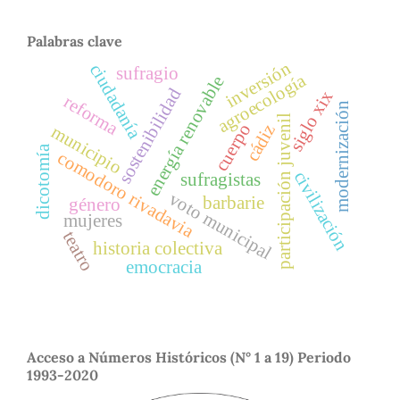
Palabras clave
inversión
ciudadanía
sufragio
agroecología
energía renovable
sostenibilidad
siglo xix
reforma
modernización
participación juvenil
cuerpo
cádiz
municipio
dicotomía
comodoro rivadavia
civilización
sufragistas
voto municipal
barbarie
género
mujeres
teatro
historia colectiva
emocracia
Acceso a Números Históricos (N° 1 a 19) Periodo
1993-2020