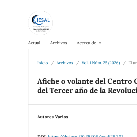
Actual
Archivos
Acerca de
Inicio
/
Archivos
/
Vol. 1 Núm. 25 (2026)
/
El a
Afiche o volante del Centro
del Tercer año de la Revoluc
Autores Varios
DOI:
https://doi.org/10.35305/cc.v1i25.201