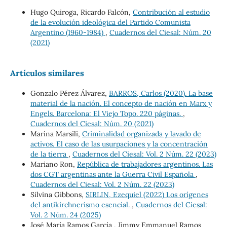
Hugo Quiroga, Ricardo Falcón,
Contribución al estudio
de la evolución ideológica del Partido Comunista
Argentino (1960-1984)
,
Cuadernos del Ciesal: Núm. 20
(2021)
Artículos similares
Gonzalo Pérez Álvarez,
BARROS, Carlos (2020). La base
material de la nación. El concepto de nación en Marx y
Engels. Barcelona: El Viejo Topo. 220 páginas.
,
Cuadernos del Ciesal: Núm. 20 (2021)
Marina Marsili,
Criminalidad organizada y lavado de
activos. El caso de las usurpaciones y la concentración
de la tierra
,
Cuadernos del Ciesal: Vol. 2 Núm. 22 (2023)
Mariano Ron,
República de trabajadores argentinos. Las
dos CGT argentinas ante la Guerra Civil Española
,
Cuadernos del Ciesal: Vol. 2 Núm. 22 (2023)
Silvina Gibbons,
SIRLIN, Ezequiel (2022) Los orígenes
del antikirchnerismo esencial.
,
Cuadernos del Ciesal:
Vol. 2 Núm. 24 (2025)
José María Ramos García , Jimmy Emmanuel Ramos