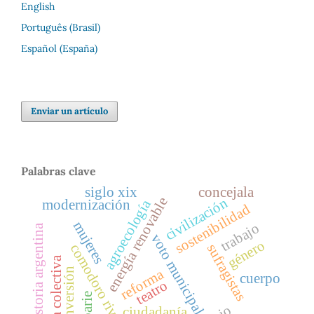
English
Português (Brasil)
Español (España)
Enviar un artículo
Palabras clave
siglo xix
concejala
energía renovable
civilización
agroecología
modernización
sostenibilidad
mujeres
trabajo
historia argentina
voto municipal
género
comodoro rivadavia
sufragistas
historia colectiva
reforma
inversión
cuerpo
teatro
ciudadanía