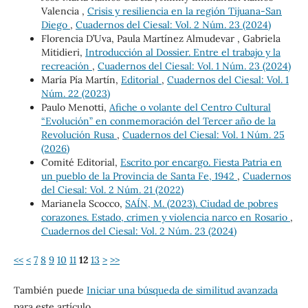
Valencia ,
Crisis y resiliencia en la región Tijuana-San
Diego
,
Cuadernos del Ciesal: Vol. 2 Núm. 23 (2024)
Florencia D’Uva, Paula Martínez Almudevar , Gabriela
Mitidieri,
Introducción al Dossier. Entre el trabajo y la
recreación
,
Cuadernos del Ciesal: Vol. 1 Núm. 23 (2024)
María Pía Martín,
Editorial
,
Cuadernos del Ciesal: Vol. 1
Núm. 22 (2023)
Paulo Menotti,
Afiche o volante del Centro Cultural
“Evolución” en conmemoración del Tercer año de la
Revolución Rusa
,
Cuadernos del Ciesal: Vol. 1 Núm. 25
(2026)
Comité Editorial,
Escrito por encargo. Fiesta Patria en
un pueblo de la Provincia de Santa Fe, 1942
,
Cuadernos
del Ciesal: Vol. 2 Núm. 21 (2022)
Marianela Scocco,
SAÍN, M. (2023). Ciudad de pobres
corazones. Estado, crimen y violencia narco en Rosario
,
Cuadernos del Ciesal: Vol. 2 Núm. 23 (2024)
<<
<
7
8
9
10
11
12
13
>
>>
También puede
Iniciar una búsqueda de similitud avanzada
para este artículo.