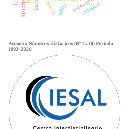
barbarie
municipio
sufragio
cádiz
Acceso a Números Históricos (N° 1 a 19) Periodo
1993-2020