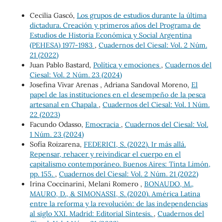
Cecilia Gascó,
Los grupos de estudios durante la última
dictadura. Creación y primeros años del Programa de
Estudios de Historia Económica y Social Argentina
(PEHESA) 1977-1983
,
Cuadernos del Ciesal: Vol. 2 Núm.
21 (2022)
Juan Pablo Bastard,
Política y emociones
,
Cuadernos del
Ciesal: Vol. 2 Núm. 23 (2024)
Josefina Vivar Arenas , Adriana Sandoval Moreno,
El
papel de las instituciones en el desempeño de la pesca
artesanal en Chapala
,
Cuadernos del Ciesal: Vol. 1 Núm.
22 (2023)
Facundo Odasso,
Emocracia
,
Cuadernos del Ciesal: Vol.
1 Núm. 23 (2024)
Sofía Roizarena,
FEDERICI, S. (2022). Ir más allá.
Repensar, rehacer y reivindicar el cuerpo en el
capitalismo contemporáneo. Buenos Aires: Tinta Limón,
pp. 155.
,
Cuadernos del Ciesal: Vol. 2 Núm. 21 (2022)
Irina Coccinarini, Melani Romero ,
BONAUDO, M.,
MAURO, D., & SIMONASSI, S. (2020). América Latina
entre la reforma y la revolución: de las independencias
al siglo XXI. Madrid: Editorial Síntesis.
,
Cuadernos del