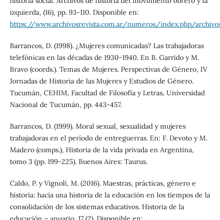
historia social. Archivos de historia del movimiento obrero y la
izquierda, (16), pp. 93-110. Disponible en:
https://www.archivosrevista.com.ar/numeros/index.php/archivo
Barrancos, D. (1998). ¿Mujeres comunicadas? Las trabajadoras
telefónicas en las décadas de 1930-1940. En B. Garrido y M.
Bravo (coords.). Temas de Mujeres. Perspectivas de Género, IV
Jornadas de Historia de las Mujeres y Estudios de Género.
Tucumán, CEHIM, Facultad de Filosofía y Letras, Universidad
Nacional de Tucumán, pp. 443-457.
Barrancos, D. (1999). Moral sexual, sexualidad y mujeres
trabajadoras en el período de entreguerras. En: F. Devoto y M.
Madero (comps.), Historia de la vida privada en Argentina,
tomo 3 (pp. 199-225). Buenos Aires: Taurus.
Caldo, P. y Vignoli, M. (2016). Maestras, prácticas, género e
historia: hacia una historia de la educación en los tiempos de la
consolidación de los sistemas educativos. Historia de la
educación – anuario, 17 (2). Disponible en: