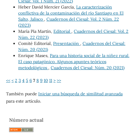
Ciesal: Vol. 1 Núm. 21 (2022)
Heber David Mercier García,
La caracterización
conflictiva de la contaminación del río Santiago en El
Salto, Jalisco
,
Cuadernos del Ciesal: Vol. 2 Núm. 22
(2023)
María Pía Martín,
Editorial
,
Cuadernos del Ciesal: Vol. 2
Núm. 22 (2023)
Comité Editorial,
Presentación
,
Cuadernos del Ciesal:
Núm. 20 (2021)
Enrique Mases,
Para una historia social de la niñez rural.
El caso patagónico. Algunos apuntes teóricos
metodológicos
,
Cuadernos del Ciesal: Núm. 20 (2021)
<<
<
2
3
4
5
6
7
8
9
10
11
>
>>
También puede
Iniciar una búsqueda de similitud avanzada
para este artículo.
Número actual