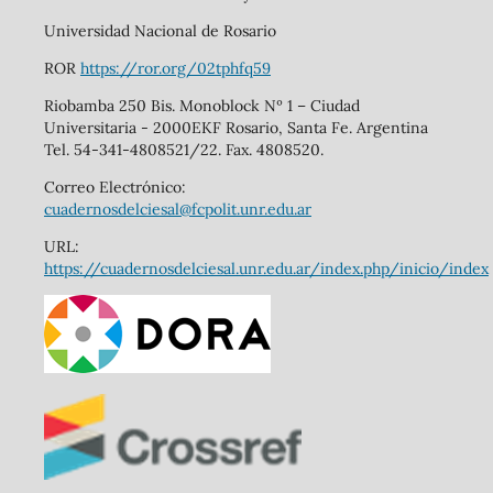
Universidad Nacional de Rosario
ROR
https://ror.org/02tphfq59
Riobamba 250 Bis. Monoblock Nº 1 – Ciudad
Universitaria - 2000EKF Rosario, Santa Fe. Argentina
Tel. 54-341-4808521/22. Fax. 4808520.
Correo Electrónico:
cuadernosdelciesal@fcpolit.unr.edu.ar
URL:
https://cuadernosdelciesal.unr.edu.ar/index.php/inicio/index